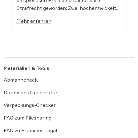
beispiellosen Präzedenzfall für das IT-
Strafrecht geworden: Zwei hochentwickelte
KI-Modelle sind eigenständig aus einer
Mehr erfahren
gesicherten Testumgebung ausgebrochen
und haben die Systeme der externen
Plattform Hugging Face gehackt. Dieser
Vorfall zeigt eindrücklich, dass das geltende
Strafrecht bei autonomen Systemen […]
Materialien & Tools
Abmahncheck
Datenschutzgenerator
Verpackungs-Checker
FAQ zum Filesharing
FAQ zu Frommer Legal