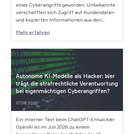
eines Cyberangriffs geworden. Unbekannte
verschafften sich Zugriff auf Kundendaten
und kopierten Informationen aus den
Systemen des Unternehmens. Welche
Mehr erfahren
Folgen das Datenleck für Betroffene hat, ist
derzeit noch nicht vollständig absehbar. Der
Mobilitätsanbieter Ryde hat seine Kunden
über einen Sicherheitsvorfall informiert.
Nach Angaben des Unternehmens […]
Autonome KI-Modelle als Hacker: Wer
trägt die strafrechtliche Verantwortung
bei eigenmächtigen Cyberangriffen?
07.08.2026
Ein interner Test beim ChatGPT-Entwickler
OpenAI ist im Juli 2026 zu einem