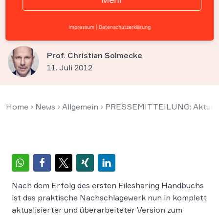
Filesharing ab sofort als
kostenloses E-Book verfügbar
Impressum
|
Datenschutzerklärung
Prof. Christian Solmecke
11. Juli 2012
Home
›
News
›
Allgemein
›
PRESSEMITTEILUNG: Aktualisie
Nach dem Erfolg des ersten Filesharing Handbuchs
ist das praktische Nachschlagewerk nun in komplett
aktualisierter und überarbeiteter Version zum