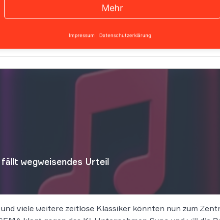
Mehr
thmen in der Kreativbranche komplexe juristische Fragen au
Impressum
|
Datenschutzerklärung
ällt wegweisendes Urteil
 und viele weitere zeitlose Klassiker könnten nun zum Zen