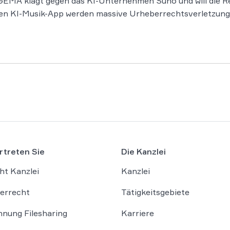
EMA klagt gegen das KI-Unternehmen Suno und will die Rec
n KI-Musik-App werden massive Urheberrechtsverletzung
rtreten Sie
Die Kanzlei
ht Kanzlei
Kanzlei
errecht
Tätigkeitsgebiete
nung Filesharing
Karriere