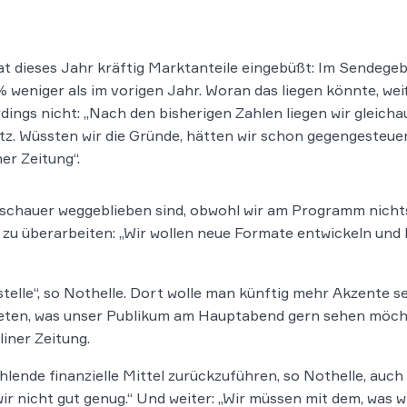
t dieses Jahr kräftig Marktanteile eingebüßt: Im Sendegeb
7% weniger als im vorigen Jahr. Woran das liegen könnte, wei
ings nicht: „Nach den bisherigen Zahlen liegen wir gleicha
z. Wüssten wir die Gründe, hätten wir schon gegengesteuer
ner Zeitung“.
e Zuschauer weggeblieben sind, obwohl wir am Programm ni
u überarbeiten: „Wir wollen neue Formate entwickeln und 
stelle“, so Nothelle. Dort wolle man künftig mehr Akzente s
 bieten, was unser Publikum am Hauptabend gern sehen möcht
liner Zeitung.
hlende finanzielle Mittel zurückzuführen, so Nothelle, auch
ir nicht gut genug.“ Und weiter: „Wir müssen mit dem, was w