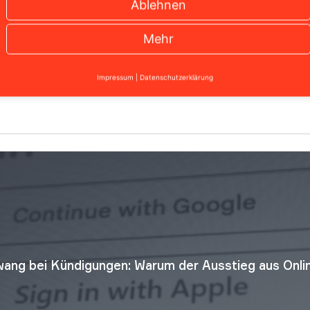
Ablehnen
Mehr
che Weg zur Arbeit zu den zeitintensivsten Phasen des Tages
eil könnte nun jedoch Bewegung in die Debatte bringen un
Impressum
|
Datenschutzerklärung
r künftig unterwegs ist, könnte für […]
ang bei Kündigungen: Warum der Ausstieg aus Onlin