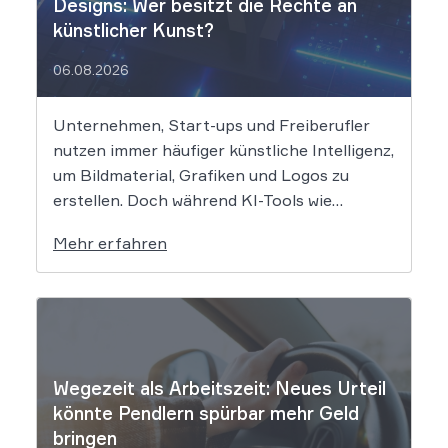
Designs: Wer besitzt die Rechte an
künstlicher Kunst?
06.08.2026
Unternehmen, Start-ups und Freiberufler
nutzen immer häufiger künstliche Intelligenz,
um Bildmaterial, Grafiken und Logos zu
erstellen. Doch während KI-Tools wie
Midjourney, DALL-E oder Stable Diffusion in
Mehr erfahren
Sekundenschnelle beeindruckende
Ergebnisse liefern, wirft der Einsatz von
Algorithmen in der Kreativbranche
komplexe juristische Fragen auf. Das
Urheberrecht, das Markenrecht und das
Patentrecht […]
Wegezeit als Arbeitszeit: Neues Urteil
könnte Pendlern spürbar mehr Geld
bringen