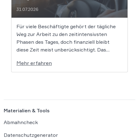
31.07.2026
Für viele Beschäftigte gehört der tägliche
Weg zur Arbeit zu den zeitintensivsten
Phasen des Tages, doch finanziell bleibt
diese Zeit meist unberücksichtigt. Das
EuGH-Urteil könnte nun jedoch Bewegung
Mehr erfahren
in die Debatte bringen und vielen
Arbeitnehmern den Weg zu einer Vergütung
der Wegezeit ebnen. Wer künftig unterwegs
ist, könnte für […]
Materialien & Tools
Abmahncheck
Datenschutzgenerator