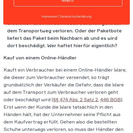
Der Alptraum für jeden Online-Shopper. Das heiß
Impressum
|
Datenschutzerklärung
ersehnte Paket mit den neuen Schuhen geht auf
dem Transportweg verloren. Oder der Paketbote
liefert das Paket beim Nachbarn ab und es wird
dort beschädigt. Wer haftet hierfür eigentlich?
Kauf von einem Online-Händler
Kauft ein Verbraucher bei einem Online-Händler Ware,
die dieser zum Verbraucher versendet, so trägt
grundsätzlich der Verkäufer die Gefahr, dass die Ware
auf dem Transport zum Verbraucher verloren geht
oder beschädigt wird (
§§ 474 Abs. 2 Satz 2
,
446 BGB
).
Erst wenn der Kunde die Ware tatsächlich in den
Händen hält, hat der Unternehmer seine Pflicht aus
dem Kaufvertrag erfüllt. Gehen also die bestellten
Schuhe unterwegs verloren, so muss der Händler den