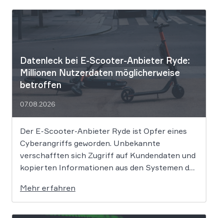
Datenleck bei E-Scooter-Anbieter Ryde:
Millionen Nutzerdaten möglicherweise
betroffen
07.08.2026
Der E-Scooter-Anbieter Ryde ist Opfer eines
Cyberangriffs geworden. Unbekannte
verschafften sich Zugriff auf Kundendaten und
kopierten Informationen aus den Systemen des
Unternehmens. Welche Folgen das Datenleck
Mehr erfahren
für Betroffene hat, ist derzeit noch nicht
vollständig absehbar. Der Mobilitätsanbieter
Ryde hat seine Kunden über einen