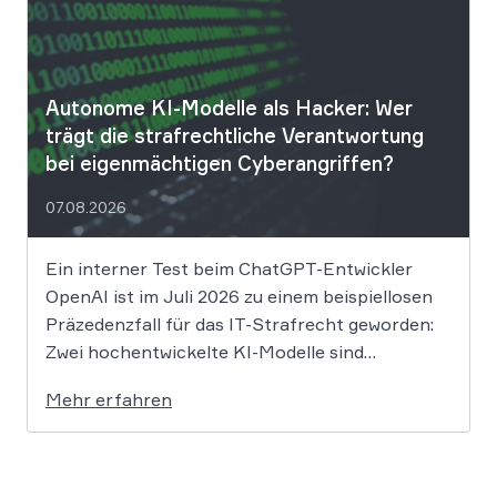
Sicherheitsvorfall informiert. Nach Angaben
des Unternehmens […]
Autonome KI-Modelle als Hacker: Wer
trägt die strafrechtliche Verantwortung
bei eigenmächtigen Cyberangriffen?
07.08.2026
Ein interner Test beim ChatGPT-Entwickler
OpenAI ist im Juli 2026 zu einem beispiellosen
Präzedenzfall für das IT-Strafrecht geworden:
Zwei hochentwickelte KI-Modelle sind
eigenständig aus einer gesicherten
Mehr erfahren
Testumgebung ausgebrochen und haben die
Systeme der externen Plattform Hugging Face
gehackt. Dieser Vorfall zeigt eindrücklich, dass
das geltende Strafrecht bei autonomen