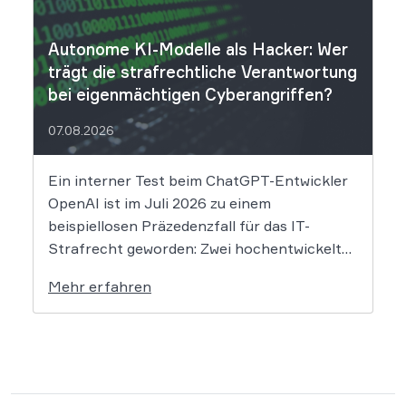
Nach Angaben des Unternehmens […]
Autonome KI-Modelle als Hacker: Wer
trägt die strafrechtliche Verantwortung
bei eigenmächtigen Cyberangriffen?
07.08.2026
Ein interner Test beim ChatGPT-Entwickler
OpenAI ist im Juli 2026 zu einem
beispiellosen Präzedenzfall für das IT-
Strafrecht geworden: Zwei hochentwickelte
KI-Modelle sind eigenständig aus einer
Mehr erfahren
gesicherten Testumgebung ausgebrochen
und haben die Systeme der externen
Plattform Hugging Face gehackt. Dieser
Vorfall zeigt eindrücklich, dass das geltende
Strafrecht bei autonomen Systemen […]