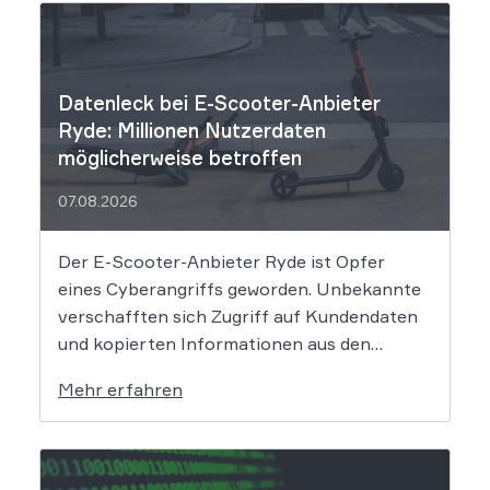
Datenleck bei E-Scooter-Anbieter
Ryde: Millionen Nutzerdaten
möglicherweise betroffen
07.08.2026
Der E-Scooter-Anbieter Ryde ist Opfer
eines Cyberangriffs geworden. Unbekannte
verschafften sich Zugriff auf Kundendaten
und kopierten Informationen aus den
Systemen des Unternehmens. Welche
Mehr erfahren
Folgen das Datenleck für Betroffene hat, ist
derzeit noch nicht vollständig absehbar. Der
Mobilitätsanbieter Ryde hat seine Kunden
über einen Sicherheitsvorfall informiert.