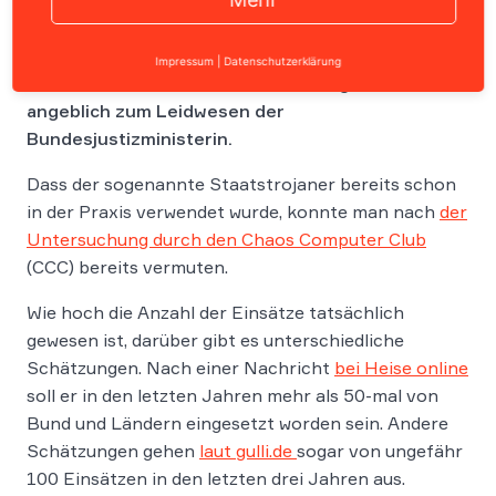
Der Staatstrojaner wurde in den letzten Jahren in
Impressum
|
Datenschutzerklärung
Bund und Ländern öfters einmal eingesetzt- auch
angeblich zum Leidwesen der
Bundesjustizministerin.
Dass der sogenannte Staatstrojaner bereits schon
in der Praxis verwendet wurde, konnte man nach
der
Untersuchung durch den Chaos Computer Club
(CCC) bereits vermuten.
Wie hoch die Anzahl der Einsätze tatsächlich
gewesen ist, darüber gibt es unterschiedliche
Schätzungen. Nach einer Nachricht
bei Heise online
soll er in den letzten Jahren mehr als 50-mal von
Bund und Ländern eingesetzt worden sein. Andere
Schätzungen gehen
laut gulli.de
sogar von ungefähr
100 Einsätzen in den letzten drei Jahren aus.