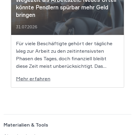
könnte Pendlern spürbar mehr Geld
bringen
31.07.2026
Für viele Beschäftigte gehört der tägliche
Weg zur Arbeit zu den zeitintensivsten
Phasen des Tages, doch finanziell bleibt
diese Zeit meist unberücksichtigt. Das
EuGH-Urteil könnte nun jedoch Bewegung
Mehr erfahren
in die Debatte bringen und vielen
Arbeitnehmern den Weg zu einer Vergütung
der Wegezeit ebnen. Wer künftig unterwegs
ist, könnte für […]
Materialien & Tools