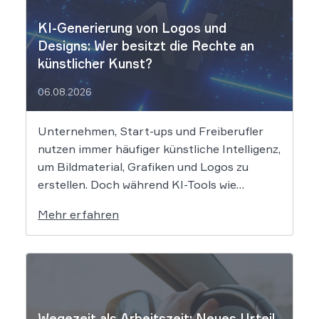
KI-Generierung von Logos und
Designs: Wer besitzt die Rechte an
künstlicher Kunst?
06.08.2026
Unternehmen, Start-ups und Freiberufler
nutzen immer häufiger künstliche Intelligenz,
um Bildmaterial, Grafiken und Logos zu
erstellen. Doch während KI-Tools wie
Midjourney, DALL-E oder Stable Diffusion in
Mehr erfahren
Sekundenschnelle beeindruckende
Ergebnisse liefern, wirft der Einsatz von
Algorithmen in der Kreativbranche
komplexe juristische Fragen auf. Das
Urheberrecht, das Markenrecht und das
Patentrecht […]
Wegezeit als Arbeitszeit: Neues Urteil