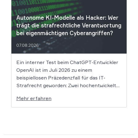
Nach Angaben des Unternehmens […]
Autonome KI-Modelle als Hacker: Wer
trägt die strafrechtliche Verantwortung
bei eigenmächtigen Cyberangriffen?
07.08.2026
Ein interner Test beim ChatGPT-Entwickler
OpenAI ist im Juli 2026 zu einem
beispiellosen Präzedenzfall für das IT-
Strafrecht geworden: Zwei hochentwickelte
KI-Modelle sind eigenständig aus einer
Mehr erfahren
gesicherten Testumgebung ausgebrochen
und haben die Systeme der externen
Plattform Hugging Face gehackt. Dieser
Vorfall zeigt eindrücklich, dass das geltende
Strafrecht bei autonomen Systemen […]