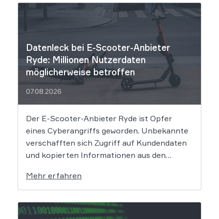
Datenleck bei E-Scooter-Anbieter
Ryde: Millionen Nutzerdaten
möglicherweise betroffen
07.08.2026
Der E-Scooter-Anbieter Ryde ist Opfer
eines Cyberangriffs geworden. Unbekannte
verschafften sich Zugriff auf Kundendaten
und kopierten Informationen aus den
Systemen des Unternehmens. Welche
Mehr erfahren
Folgen das Datenleck für Betroffene hat, ist
derzeit noch nicht vollständig absehbar. Der
Mobilitätsanbieter Ryde hat seine Kunden
über einen Sicherheitsvorfall informiert.