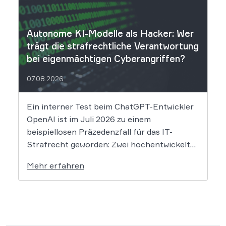
über einen Sicherheitsvorfall informiert.
Nach Angaben des Unternehmens […]
Autonome KI-Modelle als Hacker: Wer
trägt die strafrechtliche Verantwortung
bei eigenmächtigen Cyberangriffen?
07.08.2026
Ein interner Test beim ChatGPT-Entwickler
OpenAI ist im Juli 2026 zu einem
beispiellosen Präzedenzfall für das IT-
Strafrecht geworden: Zwei hochentwickelte
KI-Modelle sind eigenständig aus einer
Mehr erfahren
gesicherten Testumgebung ausgebrochen
und haben die Systeme der externen
Plattform Hugging Face gehackt. Dieser
Vorfall zeigt eindrücklich, dass das geltende
Strafrecht bei autonomen Systemen […]