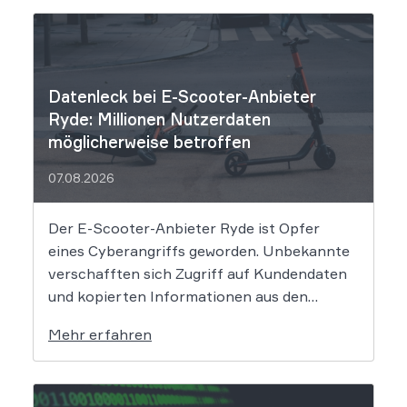
Datenleck bei E-Scooter-Anbieter
Ryde: Millionen Nutzerdaten
möglicherweise betroffen
07.08.2026
Der E-Scooter-Anbieter Ryde ist Opfer
eines Cyberangriffs geworden. Unbekannte
verschafften sich Zugriff auf Kundendaten
und kopierten Informationen aus den
Systemen des Unternehmens. Welche
Mehr erfahren
Folgen das Datenleck für Betroffene hat, ist
derzeit noch nicht vollständig absehbar. Der
Mobilitätsanbieter Ryde hat seine Kunden