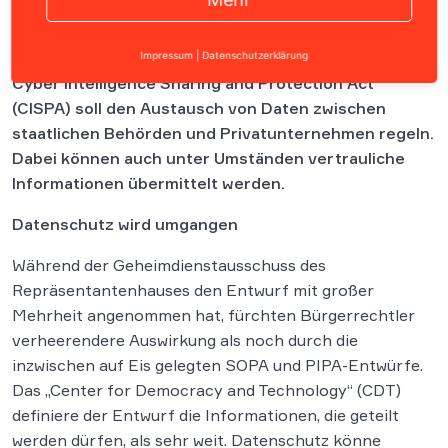
Nach SOPA und PIPA gerät ein weiterer US-
Gesetzentwurf bezüglich des Internets in Kritik. Der
Impressum
|
Datenschutzerklärung
Cyber Intelligence Sharing and Protection Act“
(CISPA) soll den Austausch von Daten zwischen
staatlichen Behörden und Privatunternehmen regeln.
Dabei können auch unter Umständen vertrauliche
Informationen übermittelt werden.
Datenschutz wird umgangen
Während der Geheimdienstausschuss des
Repräsentantenhauses den Entwurf mit großer
Mehrheit angenommen hat, fürchten Bürgerrechtler
verheerendere Auswirkung als noch durch die
inzwischen auf Eis gelegten SOPA und PIPA-Entwürfe.
Das „Center for Democracy and Technology“ (CDT)
definiere der Entwurf die Informationen, die geteilt
werden dürfen, als sehr weit. Datenschutz könne