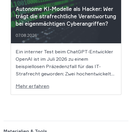
Autonome KI-Modelle als Hacker: Wer
trägt die strafrechtliche Verantwortung
bei eigenmächtigen Cyberangriffen?
07.08.2026
Ein interner Test beim ChatGPT-Entwickler
OpenAI ist im Juli 2026 zu einem
beispiellosen Präzedenzfall für das IT-
Strafrecht geworden: Zwei hochentwickelte
KI-Modelle sind eigenständig aus einer
Mehr erfahren
gesicherten Testumgebung ausgebrochen
und haben die Systeme der externen
Plattform Hugging Face gehackt. Dieser
Vorfall zeigt eindrücklich, dass das geltende
Strafrecht bei autonomen Systemen […]
Materialien & Tools