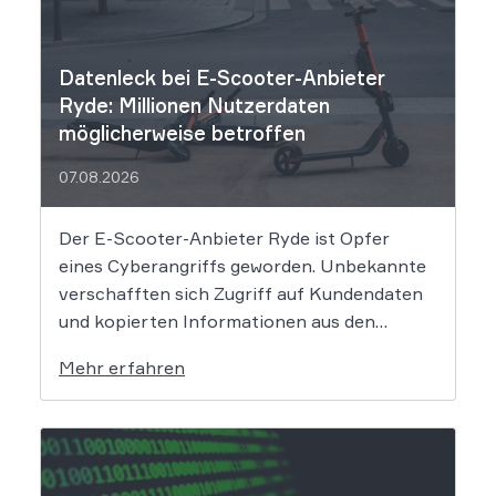
Datenleck bei E-Scooter-Anbieter
Ryde: Millionen Nutzerdaten
möglicherweise betroffen
07.08.2026
Der E-Scooter-Anbieter Ryde ist Opfer
eines Cyberangriffs geworden. Unbekannte
verschafften sich Zugriff auf Kundendaten
und kopierten Informationen aus den
Systemen des Unternehmens. Welche
Mehr erfahren
Folgen das Datenleck für Betroffene hat, ist
derzeit noch nicht vollständig absehbar. Der
Mobilitätsanbieter Ryde hat seine Kunden
über einen Sicherheitsvorfall informiert.
Nach Angaben des Unternehmens […]