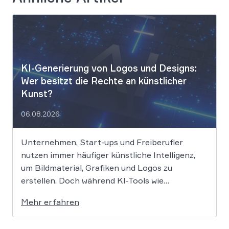
KI-Generierung von Logos und Designs:
Wer besitzt die Rechte an künstlicher
Kunst?
06.08.2026
Unternehmen, Start-ups und Freiberufler
nutzen immer häufiger künstliche Intelligenz,
um Bildmaterial, Grafiken und Logos zu
erstellen. Doch während KI-Tools wie
Midjourney, DALL-E oder Stable Diffusion in
Mehr erfahren
Sekundenschnelle beeindruckende Ergebnisse
liefern, wirft der Einsatz von Algorithmen in der