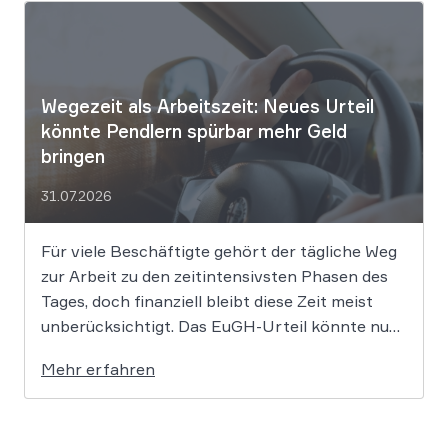
Kreativbranche komplexe juristische Fragen
auf. Das Urheberrecht, das Markenrecht und
das Patentrecht […]
Wegezeit als Arbeitszeit: Neues Urteil
könnte Pendlern spürbar mehr Geld
bringen
31.07.2026
Für viele Beschäftigte gehört der tägliche Weg
zur Arbeit zu den zeitintensivsten Phasen des
Tages, doch finanziell bleibt diese Zeit meist
unberücksichtigt. Das EuGH-Urteil könnte nun
jedoch Bewegung in die Debatte bringen und
Mehr erfahren
vielen Arbeitnehmern den Weg zu einer
Vergütung der Wegezeit ebnen. Wer künftig
unterwegs ist, könnte für […]