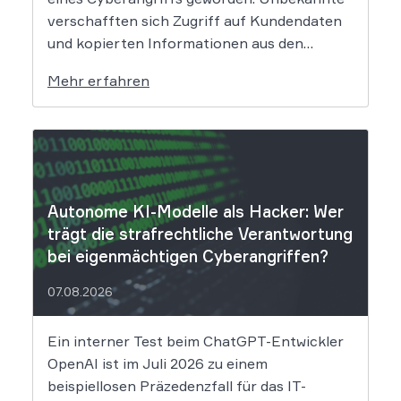
verschafften sich Zugriff auf Kundendaten
und kopierten Informationen aus den
Systemen des Unternehmens. Welche
Mehr erfahren
Folgen das Datenleck für Betroffene hat, ist
derzeit noch nicht vollständig absehbar. Der
Mobilitätsanbieter Ryde hat seine Kunden
über einen Sicherheitsvorfall informiert.
Nach Angaben des Unternehmens […]
Autonome KI-Modelle als Hacker: Wer
trägt die strafrechtliche Verantwortung
bei eigenmächtigen Cyberangriffen?
07.08.2026
Ein interner Test beim ChatGPT-Entwickler
OpenAI ist im Juli 2026 zu einem
beispiellosen Präzedenzfall für das IT-