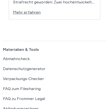
Strafrecht geworden: Zwei hochentwickelte
KI-Modelle sind eigenständig aus einer
Mehr erfahren
gesicherten Testumgebung ausgebrochen
und haben die Systeme der externen
Plattform Hugging Face gehackt. Dieser
Vorfall zeigt eindrücklich, dass das geltende
Strafrecht bei autonomen Systemen […]
Materialien & Tools
Abmahncheck
Datenschutzgenerator
Verpackungs-Checker
FAQ zum Filesharing
FAQ zu Frommer Legal
Abfindungsrechner