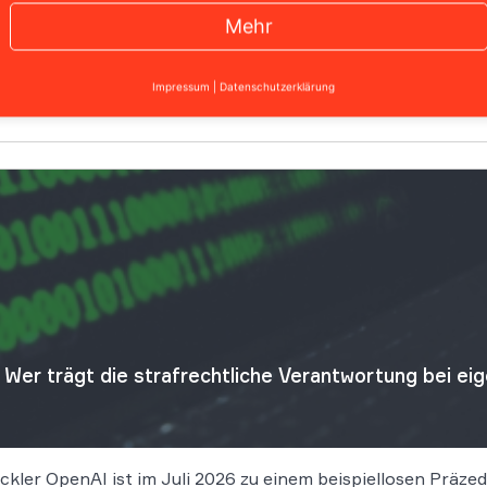
emen des Unternehmens. Welche Folgen das Datenleck für B
Mehr
nbieter Ryde hat seine Kunden über einen Sicherheitsvorfa
Impressum
|
Datenschutzerklärung
Wer trägt die strafrechtliche Verantwortung bei e
kler OpenAI ist im Juli 2026 zu einem beispiellosen Präzede