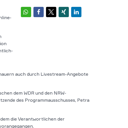
nline-
h
tion
tlich-
chauern auch durch Livestream-Angebote
zwischen dem WDR und den NRW-
orsitzende des Programmausschusses, Petra
 dem die Verantwortlichen der
vorangegangen.