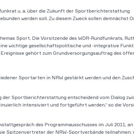
unkrat u. a. über die Zukunft der Sportberichterstattung
ngebunden werden soll. Zu diesem Zweck sollen demnächst O
 Themas Sport. Die Vorsitzende des WDR-Rundfunkrats, Rut
eine wichtige gesellschaftspolitische und -integrative Funk
e Ereignisse gehört zum Grundversorgungsauftrag des öffen
chiedener Sportarten in NRW gestärkt werden und den Zus
ng der Sportberichterstattung entscheidend vom Dialog 
inuierlich intensiviert und fortgeführt werden,“ so die V
kstattgespräch des Programmausschusses im Juli 2011, an
e Spitzenvertreter der NRW-Sportverbände teilnahmen, 