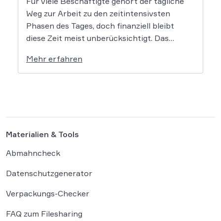
Für viele Beschäftigte gehört der tägliche
Weg zur Arbeit zu den zeitintensivsten
Phasen des Tages, doch finanziell bleibt
diese Zeit meist unberücksichtigt. Das
EuGH-Urteil könnte nun jedoch Bewegung
Mehr erfahren
in die Debatte bringen und vielen
Arbeitnehmern den Weg zu einer Vergütung
der Wegezeit ebnen. Wer künftig unterwegs
ist, könnte für […]
Materialien & Tools
Abmahncheck
Datenschutzgenerator
Verpackungs-Checker
FAQ zum Filesharing