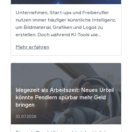
Unternehmen, Start-ups und Freiberufler
nutzen immer häufiger künstliche Intelligenz,
um Bildmaterial, Grafiken und Logos zu
erstellen. Doch während KI-Tools wie
Midjourney, DALL-E oder Stable Diffusion in
Mehr erfahren
Sekundenschnelle beeindruckende
Ergebnisse liefern, wirft der Einsatz von
Algorithmen in der Kreativbranche
komplexe juristische Fragen auf. Das
Urheberrecht, das Markenrecht und das
Patentrecht […]
Wegezeit als Arbeitszeit: Neues Urteil
könnte Pendlern spürbar mehr Geld
bringen
31.07.2026