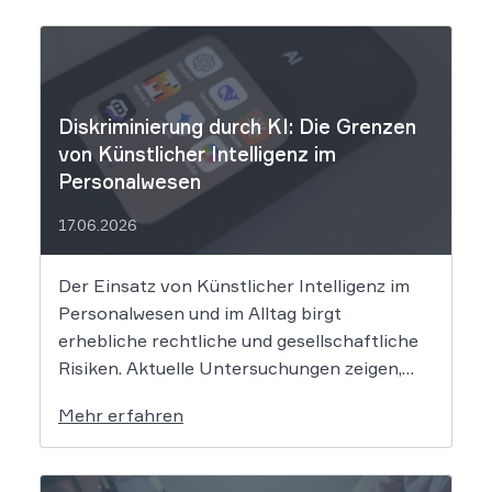
Diskriminierung durch KI: Die Grenzen
von Künstlicher Intelligenz im
Personalwesen
17.06.2026
Der Einsatz von Künstlicher Intelligenz im
Personalwesen und im Alltag birgt
erhebliche rechtliche und gesellschaftliche
Risiken. Aktuelle Untersuchungen zeigen,
dass KI-Systeme wie ChatGPT bei
Mehr erfahren
Bewerbungsprozessen systematisch
rassistisch aussortieren und Frauen zu
geringeren Gehaltsforderungen raten. Diese