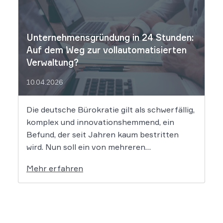
digitalen Vorurteile stellen Unternehmen
vor massive Haftungsrisiken nach dem
Allgemeinen Gleichbehandlungsgesetz. Die
Unternehmensgründung in 24 Stunden:
fortschreitende Digitalisierung […]
Auf dem Weg zur vollautomatisierten
Verwaltung?
10.04.2026
Die deutsche Bürokratie gilt als schwerfällig,
komplex und innovationshemmend, ein
Befund, der seit Jahren kaum bestritten
wird. Nun soll ein von mehreren
Bundesländern vorangetriebenes
Mehr erfahren
Reformprojekt Abhilfe schaffen. Der Ansatz
ist ambitioniert: Unternehmensgründungen
sollen künftig binnen 24 Stunden möglich
sein, getragen von einer weitgehenden
Automatisierung administrativer