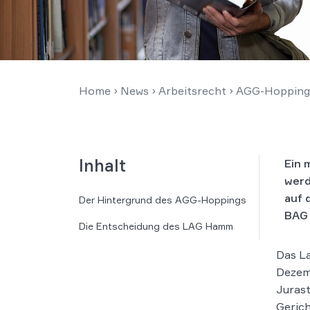
Home
›
News
›
Arbeitsrecht
›
AGG-Hopping 2
Inhalt
Ein 
werd
auf 
Der Hintergrund des AGG-Hoppings
BAG 
Die Entscheidung des LAG Hamm
Das L
Dezemb
Jurast
Gerich