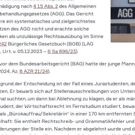
hädigung nach
§ 15 Abs. 2
des Allgemeinen
behandlungsgesetzes (AGG). Das Gericht
ere ein systematisches und zielgerichtetes
tzen des AGG nicht und erachte solche
ken als unzulässige Rechtsausübung im Sinne
242
Bürgerliches Gesetzbuch (BGB) (LAG
Urt. v. 05.12.2023 –
6 Sa 896/23
).
or dem Bundesarbeitsgericht (BAG) hatte der junge Mann 
2024, Az.
8 AZR 21/24
).
grund der Entscheidung ist der Fall eines Jurastudenten, d
zen. Er bewarb sich auf Stellenausschreibungen von Unter
al suchten, um dann bei Ablehnung zu klagen, da er als män
udent, der Wirtschaftsrecht im Fernstudium studiert, bewar
 als „Bürokauffrau/Sekretärin“ in einer 170 km entfernten
haft: Sie enthielt Rechtschreib- und Grammatikfehler und g
erungen der Stelle ein. Nachdem er abgelehnt wurde und di