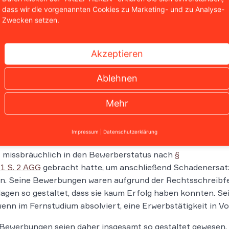
e Entscheidung des
dass wir die vorgenannten Cookies zu Marketing- und zu Analyse-
Zwecken setzen.
G Hamm
Akzeptieren
l das ArbG als auch das LAG Hamm wiesen
Klage jedoch als rechtsmissbräuchlich ab. Das
Ablehnen
amm verneinte eine Entschädigung, trotz des
nten AGG-Verstoßes in den
Mehr
nausschreibungen, die explizit auf eine
che Sekretärin abzielten.
Impressum
|
Datenschutzerklärung
G Hamm stellte fest, dass der Student sich
t missbräuchlich in den Bewerberstatus nach
§
 1 S. 2 AGG
gebracht hatte, um anschließend Schadenersat
rn. Seine Bewerbungen waren aufgrund der Rechtsschreibf
agen so gestaltet, dass sie kaum Erfolg haben konnten. Sei
enn im Fernstudium absolviert, eine Erwerbstätigkeit in Vol
Bewerbungen seien daher insgesamt so gestaltet gewesen, d