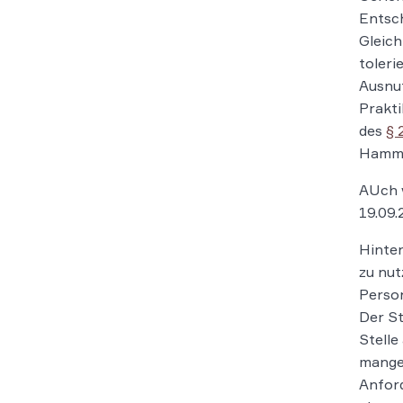
Entsc
Gleich
toleri
Ausnu
Prakti
des
§ 
Hamm, 
AUch v
19.09.
Hinter
zu nut
Person
Der St
Stelle
mangel
Anford