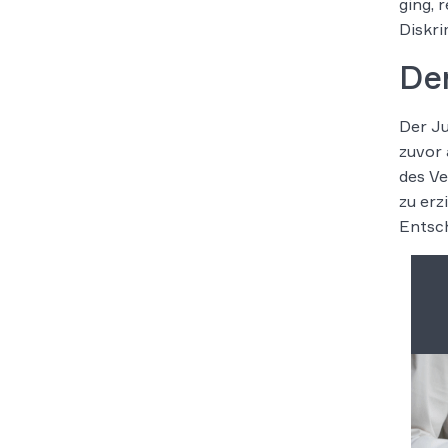
ging, 
Diskri
De
Der Ju
zuvor 
des Ve
zu erz
Entsch