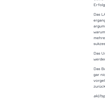
Erfolg
Das LA
ergang
argume
warum 
mehre
sukzes
Das Ur
werden
Das B
gar ni
vorgel
zurück
akl/ts