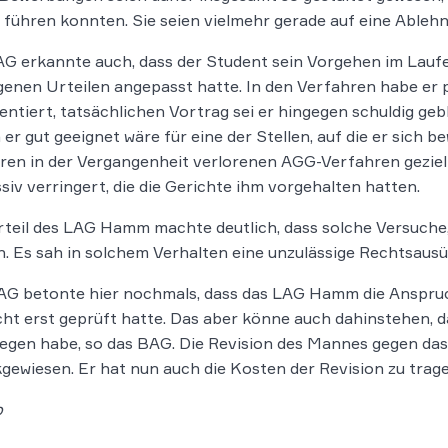
 führen konnten. Sie seien vielmehr gerade auf eine Ableh
G erkannte auch, dass der Student sein Vorgehen im Laufe d
enen Urteilen angepasst hatte. In den Verfahren habe er p
ntiert, tatsächlichen Vortrag sei er hingegen schuldig gebl
er gut geeignet wäre für eine der Stellen, auf die er sich 
ren in der Vergangenheit verlorenen AGG-Verfahren gezie
siv verringert, die die Gerichte ihm vorgehalten hatten.
teil des LAG Hamm machte deutlich, dass solche Versuche,
. Es sah in solchem Verhalten eine unzulässige Rechtsaus
AG betonte hier nochmals, dass das LAG Hamm die Anspru
cht erst geprüft hatte. Das aber könne auch dahinstehen, 
egen habe, so das BAG. Die Revision des Mannes gegen da
gewiesen. Er hat nun auch die Kosten der Revision zu trage
p