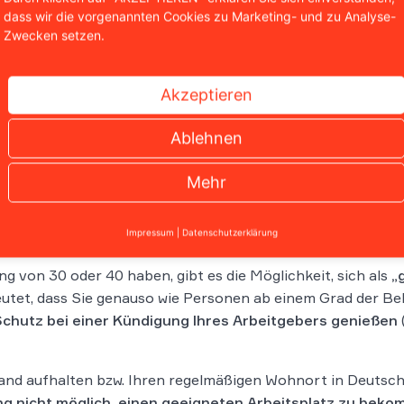
dass wir die vorgenannten Cookies zu Marketing- und zu Analyse-
 dies nochmal in
§ 164 Abs. 2 SGB IX
festgehalten. Dort ste
Zwecken setzen.
fgrund seiner Behinderung benachteiligen darf.
, konkretisiert das Allgemeine Gleichbehandlungsgesetz (AG
Akzeptieren
der Durchführung des Arbeitsverhältnisses selbst oder be
Ablehnen
er sind in den
§§ 151
– 175 SGB IX geregelt
. Diese beinh
u beschäftigen, sowie spezielle Regelungen zum Kündigun
Mehr
Impressum
|
Datenschutzerklärung
g von 30 oder 40 haben, gibt es die Möglichkeit, sich als
„
utet, dass Sie genauso wie Personen ab einem Grad der Be
chutz bei einer Kündigung Ihres Arbeitgebers genießen
land aufhalten bzw. Ihren regelmäßigen Wohnort in Deutsc
ung nicht möglich, einen geeigneten Arbeitsplatz zu bek