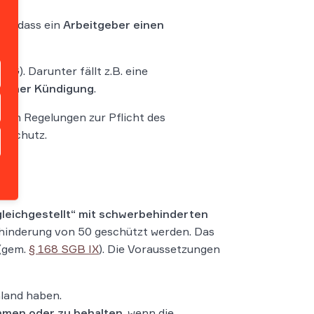
ht, dass ein
Arbeitgeber einen
G). Darunter fällt z.B. eine
i einer Kündigung
.
alten Regelungen zur Pflicht des
gsschutz.
gleichgestellt“ mit schwerbehinderten
hinderung von 50 geschützt werden. Das
(gem.
§ 168 SGB IX
). Die Voraussetzungen
hland haben.
ommen oder zu behalten
, wenn die