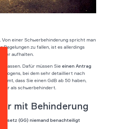
.
Von einer Schwerbehinderung spricht man
Regelungen zu fallen, ist es allerdings
 hier aufhalten.
len lassen. Dafür müssen Sie
einen Antrag
agebogens, bei dem sehr detailliert nach
s Amt, dass Sie einen GdB ab 50 haben,
eber als schwerbehindert.
mer mit Behinderung
gesetz (GG) niemand benachteiligt