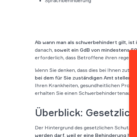
Sprachbehinderung
Ab wann man als schwerbehindert gilt, ist 
danach,
soweit ein GdB von mindestens 50 
erforderlich, dass Betroffene ihren regelmä
Wenn Sie denken, dass dies bei Ihnen zutre
bei dem für Sie zuständigen Amt stellen
(
§
Ihren Krankheiten, gesundheitlichen Probl
erhalten Sie einen Schwerbehindertenauswe
Überblick: Gesetzlic
Der Hintergrund des gesetzlichen Schutzes
werden darf, weil er eine Behinderung hat.