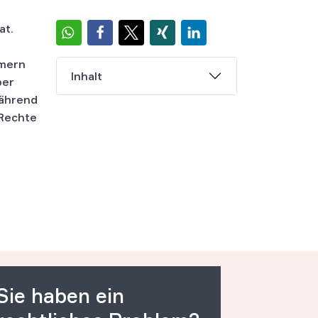
at.
hmern
Inhalt
ber
während
 Rechte
Sie haben ein