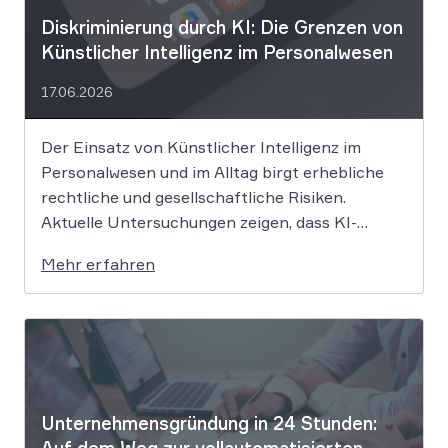
Diskriminierung durch KI: Die Grenzen von
Künstlicher Intelligenz im Personalwesen
17.06.2026
Der Einsatz von Künstlicher Intelligenz im
Personalwesen und im Alltag birgt erhebliche
rechtliche und gesellschaftliche Risiken.
Aktuelle Untersuchungen zeigen, dass KI-
Systeme wie ChatGPT bei
Mehr erfahren
Bewerbungsprozessen systematisch rassistisch
aussortieren und Frauen zu geringeren
Gehaltsforderungen raten. Diese digitalen
Vorurteile stellen Unternehmen vor massive
Haftungsrisiken nach dem Allgemeinen
Gleichbehandlungsgesetz. Die fortschreitende
Digitalisierung […]
Unternehmensgründung in 24 Stunden: