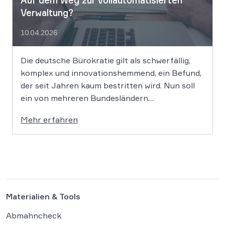
Auf dem Weg zur vollautomatisierten
Verwaltung?
10.04.2026
Die deutsche Bürokratie gilt als schwerfällig,
komplex und innovationshemmend, ein Befund,
der seit Jahren kaum bestritten wird. Nun soll
ein von mehreren Bundesländern
vorangetriebenes Reformprojekt Abhilfe
Mehr erfahren
schaffen. Der Ansatz ist ambitioniert:
Unternehmensgründungen sollen künftig
binnen 24 Stunden möglich sein, getragen von
einer weitgehenden Automatisierung
administrativer Entscheidungen. Damit fügt
sich […]
Materialien & Tools
Abmahncheck