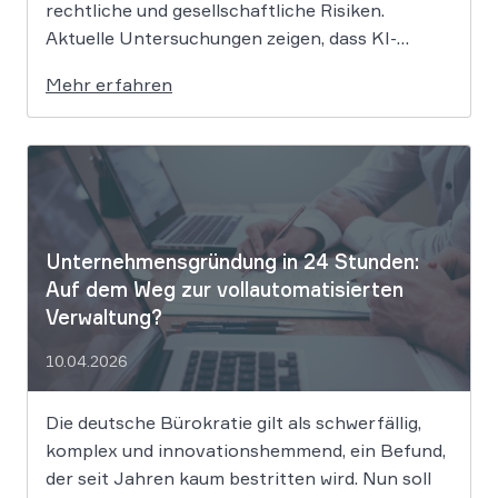
rechtliche und gesellschaftliche Risiken.
Aktuelle Untersuchungen zeigen, dass KI-
Systeme wie ChatGPT bei
Mehr erfahren
Bewerbungsprozessen systematisch rassistisch
aussortieren und Frauen zu geringeren
Gehaltsforderungen raten. Diese digitalen
Vorurteile stellen Unternehmen vor massive
Haftungsrisiken nach dem Allgemeinen
Gleichbehandlungsgesetz. Die fortschreitende
Digitalisierung […]
Unternehmensgründung in 24 Stunden:
Auf dem Weg zur vollautomatisierten
Verwaltung?
10.04.2026
Die deutsche Bürokratie gilt als schwerfällig,
komplex und innovationshemmend, ein Befund,
der seit Jahren kaum bestritten wird. Nun soll