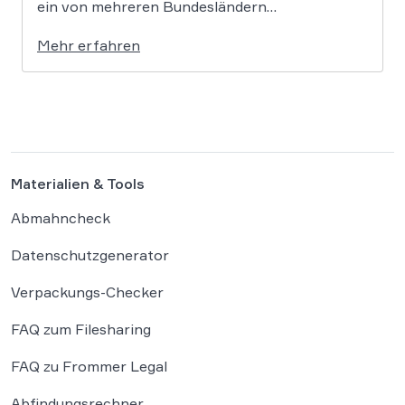
ein von mehreren Bundesländern
vorangetriebenes Reformprojekt Abhilfe
Mehr erfahren
schaffen. Der Ansatz ist ambitioniert:
Unternehmensgründungen sollen künftig
binnen 24 Stunden möglich sein, getragen von
einer weitgehenden Automatisierung
administrativer Entscheidungen. Damit fügt
sich […]
Materialien & Tools
Abmahncheck
Datenschutzgenerator
Verpackungs-Checker
FAQ zum Filesharing
FAQ zu Frommer Legal
Abfindungsrechner