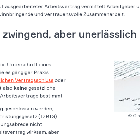
ut ausgearbeiteter Arbeitsvertrag vermittelt Arbeitgeber 
ewinnbringende und vertrauensvolle Zusammenarbeit.
t zwingend, aber unerlässlich
die Unterschrift eines
ie es gängiger Praxis
ichen Vertragsschluss
oder
t also
keine
gesetzliche
 Arbeitsverträge bestimmt.
ag
geschlossen werden,
© Gin
efristungsgesetz (TzBfG)
stungsabrede nicht
beitsvertrag wirksam, aber