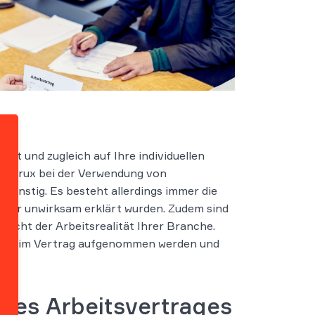
cht und zugleich auf Ihre individuellen
die Krux bei der Verwendung von
ngünstig. Es besteht allerdings immer die
g für unwirksam erklärt wurden. Zudem sind
icht der Arbeitsrealität Ihrer Branche.
ichend im Vertrag aufgenommen werden und
ines Arbeitsvertrages