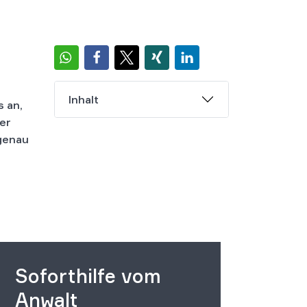
Inhalt
 an,
er
 genau
Soforthilfe vom
Anwalt