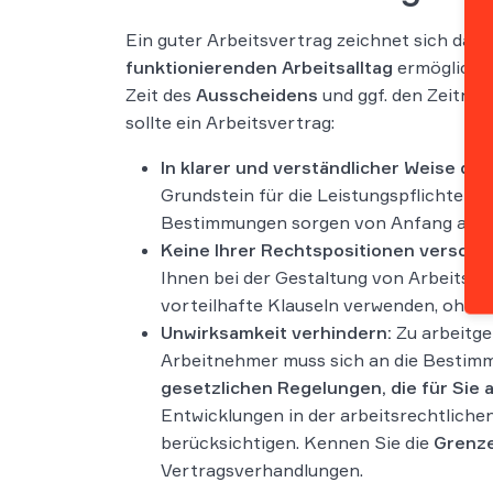
Ein guter Arbeitsvertrag zeichnet sich dad
funktionierenden Arbeitsalltag
ermöglichen
Zeit des
Ausscheidens
und ggf. den Zeitrau
sollte ein Arbeitsvertrag:
In klarer und verständlicher Weise di
Grundstein für die Leistungspflichten I
Bestimmungen sorgen von Anfang an für
Keine Ihrer Rechtspositionen versch
Ihnen bei der Gestaltung von Arbeitsver
vorteilhafte Klauseln verwenden, ohne
Unwirksamkeit verhindern:
Zu arbeitge
Arbeitnehmer muss sich an die Bestimm
gesetzlichen Regelungen, die für Sie 
Entwicklungen in der arbeitsrechtliche
berücksichtigen. Kennen Sie die
Grenzen
Vertragsverhandlungen.