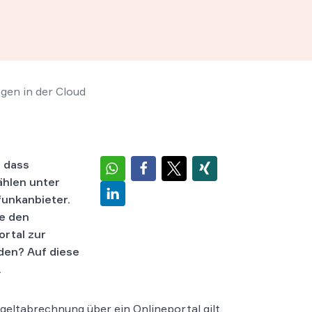
gen in der Cloud
, dass
ählen unter
unkanbieter.
se den
rtal zur
rden? Auf diese
.
geltabrechnung über ein Onlineportal gilt