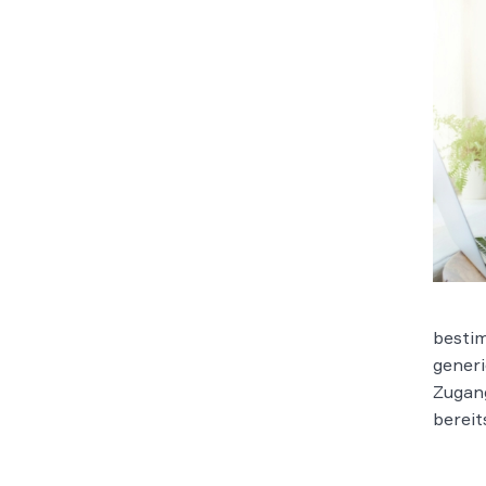
bestim
gener
Zugang
bereit