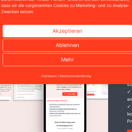
dass wir die vorgenannten Cookies zu Marketing- und zu Analyse-
Zwecken setzen.
A
Akzeptieren
d
Ablehnen
✓ 
En
Mehr
✓ 
re
✓ 
Impressum
|
Datenschutzerklärung
vo
✓ 
am
✓ 
ko
P