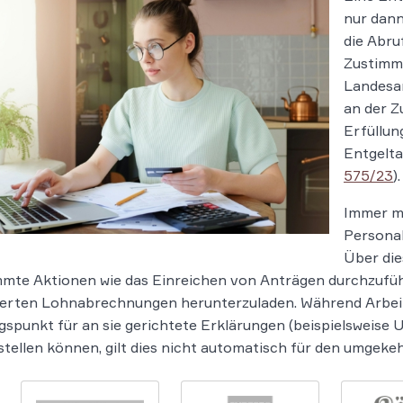
nur dann
die Abru
Zustimmu
Landesar
an der Z
Erfüllun
Entgelta
575/23
).
Immer me
Personal
Über die
mte Aktionen wie das Einreichen von Anträgen durchzuführ
ierten Lohnabrechnungen herunterzuladen. Während Arbeit
spunkt für an sie gerichtete Erklärungen (beispielsweise U
stellen können, gilt dies nicht automatisch für den umgeke