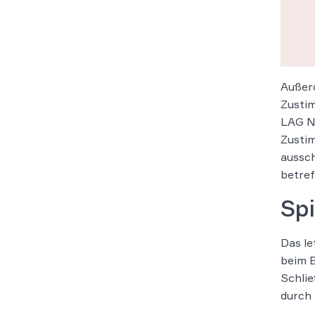
Außerd
Zustim
LAG Ni
Zusti
aussch
betref
Sp
Das le
beim B
Schlie
durch