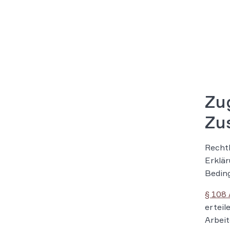
Zug
Zu
Rechtl
Erklär
Beding
§ 108 
erteil
Arbei