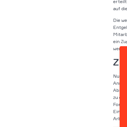
erteil
auf di
Die we
Entge
Mitarb
ein Z
werde
Zu
Nun mu
Anspru
Abrech
zu die
Form g
Einwil
Arbeit