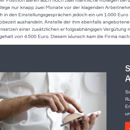
ber Position waren auch noch zwei männliche Kollegen be
llege nur knapp zwei Monate vor der klagenden Arbeitnehme
ch in den Einstellungsgesprächen jedoch ein um 1.000 Eur
obezeit aushandeln. Anstelle der ihm ebenfalls angebotene
nsetzen einer zusätzlichen erfolgsabhängigen Vergütung n
ehalt von 4.500 Euro. Diesem Wunsch kam die Firma nach
S
A
Si
Ru
Er
un