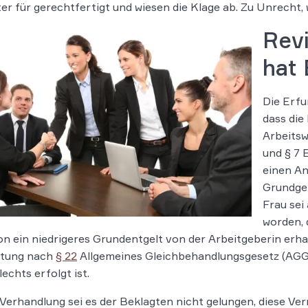
er für gerechtfertigt und wiesen die Klage ab. Zu Unrecht,
Rev
hat 
Die Erfu
dass die
Arbeitsw
und § 7 
einen An
Grundgeh
Frau sei
worden, d
on ein niedrigeres Grundentgelt von der Arbeitgeberin erh
tung nach
§ 22
Allgemeines Gleichbehandlungsgesetz (AGG)
echts erfolgt ist.
 Verhandlung sei es der Beklagten nicht gelungen, diese Ve