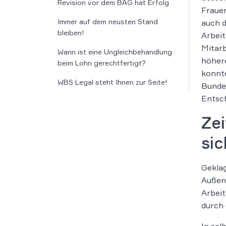
Revision vor dem BAG hat Erfolg
Fraue
Immer auf dem neusten Stand
auch d
bleiben!
Arbeit
Mitarb
Wann ist eine Ungleichbehandlung
höher
beim Lohn gerechtfertigt?
konnte
WBS Legal steht Ihnen zur Seite!
Bundes
Entsch
Zei
si
Geklag
Außend
Arbeit
durch 