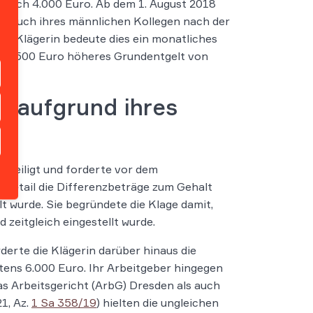
tlich 4.000 Euro. Ab dem 1. August 2018
als auch ihres männlichen Kollegen nach der
die Klägerin bedeute dies ein monatliches
n um 500 Euro höheres Grundentgelt von
ch aufgrund ihres
hteiligt und forderte vor dem
 Detail die Differenzbeträge zum Gehalt
t wurde. Sie begründete die Klage damit,
d zeitgleich eingestellt wurde.
derte die Klägerin darüber hinaus die
ens 6.000 Euro. Ihr Arbeitgeber hingegen
s Arbeitsgericht (ArbG) Dresden als auch
1, Az.
1 Sa 358/19
) hielten die ungleichen