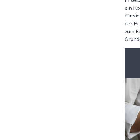
In sel
ein Ko
für si
der Pr
zum Ei
Grundg