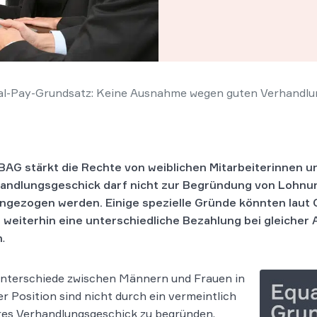
l-Pay-Grundsatz: Keine Ausnahme wegen guten Verhandl
BAG stärkt die Rechte von weiblichen Mitarbeiterinnen und
andlungsgeschick darf nicht zur Begründung von Lohnu
ngezogen werden. Einige spezielle Gründe könnten laut 
weiterhin eine un­ter­schied­li­che Be­zah­lung bei glei­cher A
n
.
nterschiede zwischen Männern und Frauen in
er Position sind nicht durch ein vermeintlich
res Verhandlungsgeschick zu begründen.