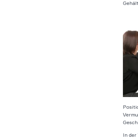
Gehält
Positi
Vermu
Geschl
In der