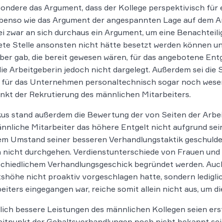
ondere das Argument, dass der Kollege perspektivisch für 
ebenso wie das Argument der angespannten Lage auf dem A
ei zwar an sich durchaus ein Argument, um eine Benachteil
te Stelle ansonsten nicht hätte besetzt werden können un
er gab, die bereit gewesen wären, für das angebotene Entg
ie Arbeitgeberin jedoch nicht dargelegt. Außerdem sei die Si
 für das Unternehmen personaltechnisch sogar noch wese
nkt der Rekrutierung des männlichen Mitarbeiters.
us stand außerdem die Bewertung der von Seiten der Arbe
nnliche Mitarbeiter das höhere Entgelt nicht aufgrund se
em Umstand seiner besseren Verhandlungstaktik geschuldet
 nicht durchgehen. Verdienstunterschiede von Frauen und
chiedlichem Verhandlungsgeschick begründet werden. Auch
shöhe nicht proaktiv vorgeschlagen hatte, sondern ledigli
eiters eingegangen war, reiche somit allein nicht aus, um d
ich bessere Leistungen des männlichen Kollegen seien ers
itpunkt der Gehaltsverhandlungen noch nicht bekannt sei