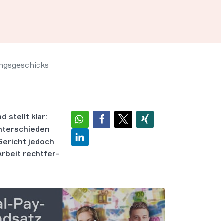
ungsgeschicks
 stellt klar:
nterschieden
Gericht jedoch
r­beit recht­fer­