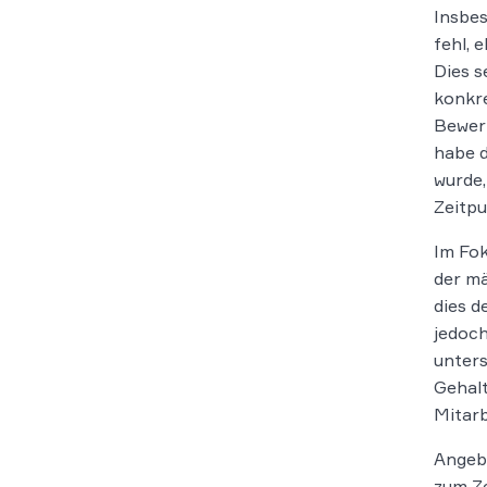
Insbes
fehl, 
Dies s
konkre
Bewerb
habe d
wurde,
Zeitpu
Im Fok
der mä
dies d
jedoch
unters
Gehalt
Mitarb
Angebl
zum Ze