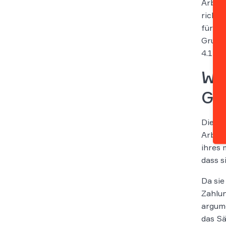
Arbeit
richte
für si
Grunde
4.120 
Wei
Ges
Die Ar
Arbeit
ihres 
dass s
Da sie
Zahlun
argume
das Sä