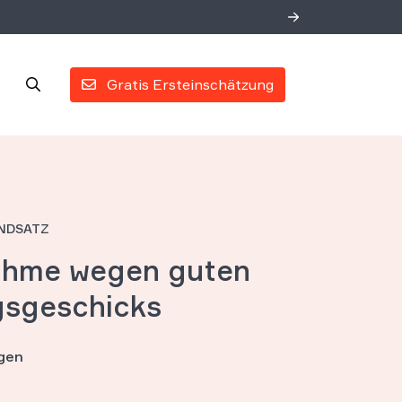
Gratis Ersteinschätzung
NDSATZ
ahme wegen guten
gsgeschicks
fgen