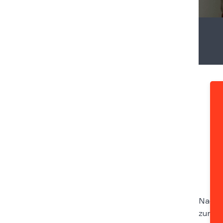
Nachde
zunäch