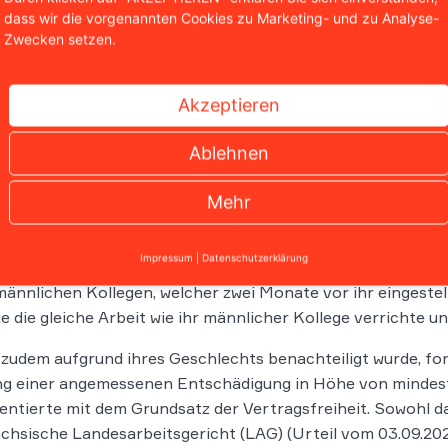
geberin erneut ein höheres Grundentgelt in Höhe von mona
dass wir die vorgenannten Cookies zu Marketing- und zu Analyse-
te sich das Entgelt sowohl der weiblichen Arbeitnehmerin 
Zwecken setzen.
e maßgeblichen Entgeltgruppe des Haustarifvertrages. Für 
ntgelt von 3.620 Euro, für ihren männlichen Kollegen ei
Akzeptieren
Euro.
bliche Mitarbeiterin sieht si
Ablehnen
chlechts benachteiligt
Mehr
beitnehmerin sah sich durch die geringere Vergütung benac
Impressum
|
Datenschutzerklärung
sgericht Dresden die Zahlung rückständiger Vergütung – im
männlichen Kollegen, welcher zwei Monate vor ihr eingestell
ie die gleiche Arbeit wie ihr männlicher Kollege verrichte un
 zudem aufgrund ihres Geschlechts benachteiligt wurde, for
g einer angemessenen Entschädigung in Höhe von mindest
ntierte mit dem Grundsatz der Vertragsfreiheit. Sowohl da
chsische Landesarbeitsgericht (LAG) (Urteil vom 03.09.202