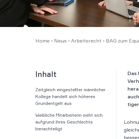
Home
›
News
›
Arbeitsrecht
›
BAG zum Equa
Inhalt
Das 
Verh
hera
Zeitgleich eingestellter männlicher
auch 
Kollege handelt sich höheres
Grundentgelt aus
ti­ge
Weibliche Mitarbeiterin sieht sich
Lohnu
aufgrund ihres Geschlechts
benachteiligt
gleich
besse