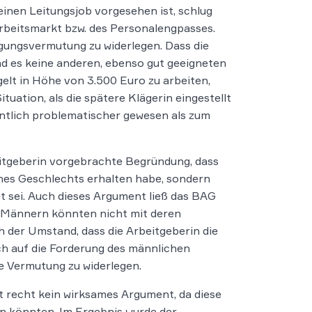
einen Leitungsjob vorgesehen ist, schlug
rbeitsmarkt bzw. des Personalengpasses.
igungsvermutung zu widerlegen. Dass die
d es keine anderen, ebenso gut geeigneten
elt in Höhe von 3.500 Euro zu arbeiten,
tuation, als die spätere Klägerin eingestellt
ntlich problematischer gewesen als zum
itgeberin vorgebrachte Begründung, dass
ines Geschlechts erhalten habe, sondern
 sei. Auch dieses Argument ließ das BAG
 Männern könnten nicht mit deren
 der Umstand, dass die Arbeitgeberin die
ch auf die Forderung des männlichen
ie Vermutung zu widerlegen.
t recht kein wirksames Argument, da diese
n könnten. Im Ergebnis wurde der