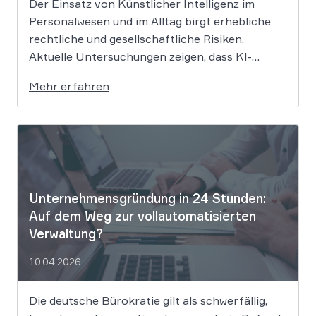
Der Einsatz von Künstlicher Intelligenz im
Personalwesen und im Alltag birgt erhebliche
rechtliche und gesellschaftliche Risiken.
Aktuelle Untersuchungen zeigen, dass KI-
Systeme wie ChatGPT bei
Mehr erfahren
Bewerbungsprozessen systematisch rassistisch
aussortieren und Frauen zu geringeren
Gehaltsforderungen raten. Diese digitalen
Vorurteile stellen Unternehmen vor massive
Haftungsrisiken nach dem Allgemeinen
Gleichbehandlungsgesetz. Die fortschreitende
Digitalisierung […]
Unternehmensgründung in 24 Stunden:
Auf dem Weg zur vollautomatisierten
Verwaltung?
10.04.2026
Die deutsche Bürokratie gilt als schwerfällig,