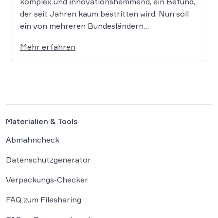
komplex und innovationshemmend, ein Befund,
der seit Jahren kaum bestritten wird. Nun soll
ein von mehreren Bundesländern
vorangetriebenes Reformprojekt Abhilfe
Mehr erfahren
schaffen. Der Ansatz ist ambitioniert:
Unternehmensgründungen sollen künftig
binnen 24 Stunden möglich sein, getragen von
einer weitgehenden Automatisierung
administrativer Entscheidungen. Damit fügt
sich […]
Materialien & Tools
Abmahncheck
Datenschutzgenerator
Verpackungs-Checker
FAQ zum Filesharing