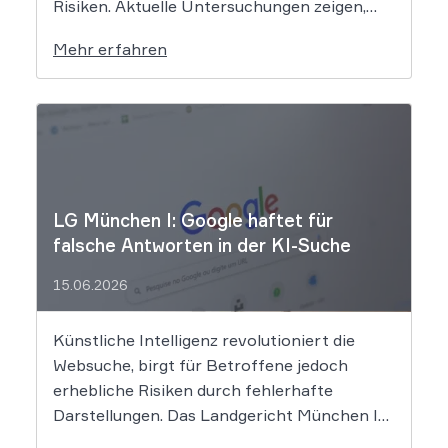
Risiken. Aktuelle Untersuchungen zeigen,
dass KI-Systeme wie ChatGPT bei
Mehr erfahren
Bewerbungsprozessen systematisch
rassistisch aussortieren und Frauen zu
geringeren Gehaltsforderungen raten. Diese
digitalen Vorurteile stellen Unternehmen
vor massive Haftungsrisiken nach dem
Allgemeinen Gleichbehandlungsgesetz. Die
fortschreitende Digitalisierung […]
LG München I: Google haftet für
falsche Antworten in der KI-Suche
15.06.2026
Künstliche Intelligenz revolutioniert die
Websuche, birgt für Betroffene jedoch
erhebliche Risiken durch fehlerhafte
Darstellungen. Das Landgericht München I
setzt dem Tech-Giganten Google nun klare