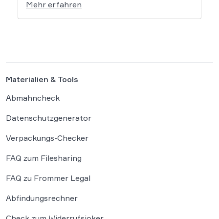
Mehr erfahren
rechtliche Grenzen. Werden durch die
automatisierten KI-Zusammenfassungen
falsche Tatsachen verbreitet, greift die
unmittelbare Haftung des
Suchmaschinenbetreibers. Das Landgericht
München I (LG München I) hat in […]
Materialien & Tools
Abmahncheck
Datenschutzgenerator
Verpackungs-Checker
FAQ zum Filesharing
FAQ zu Frommer Legal
Abfindungsrechner
Check zum Widerrufsjoker