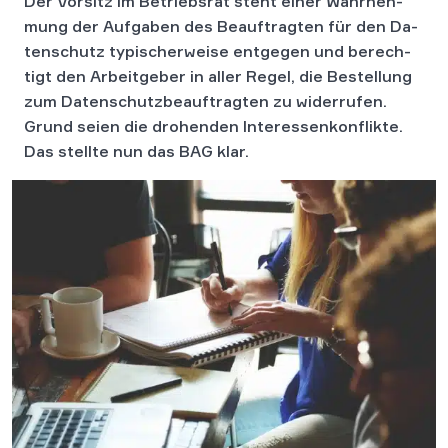
Der Vor­sitz im Be­triebs­rat steht einer Wahr­neh­
mung der Auf­ga­ben des Be­auf­trag­ten für den Da­
ten­schutz ty­pi­scher­wei­se ent­ge­gen und be­rech­
tigt den Ar­beit­ge­ber in aller Regel, die Be­stel­lung
zum Da­ten­schutz­be­auf­trag­ten zu wi­der­ru­fen.
Grund seien die dro­hen­den In­ter­es­sen­kon­flik­te.
Das stellte nun das BAG klar.