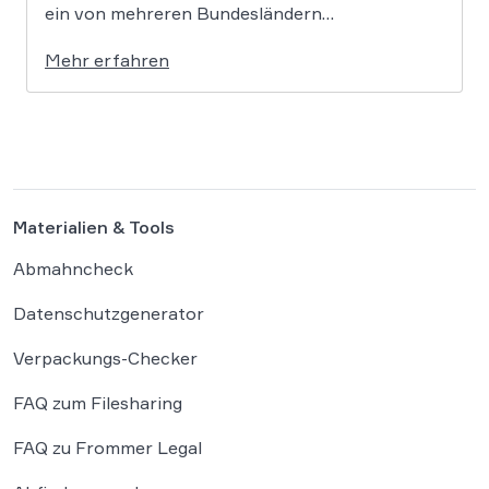
ein von mehreren Bundesländern
vorangetriebenes Reformprojekt Abhilfe
Mehr erfahren
schaffen. Der Ansatz ist ambitioniert:
Unternehmensgründungen sollen künftig
binnen 24 Stunden möglich sein, getragen von
einer weitgehenden Automatisierung
administrativer Entscheidungen. Damit fügt
sich […]
Materialien & Tools
Abmahncheck
Datenschutzgenerator
Verpackungs-Checker
FAQ zum Filesharing
FAQ zu Frommer Legal