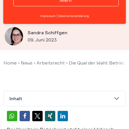
nicht zugleich
Datenschutzbeauftragter sein
Impressum
|
Datenschutzerklärung
Sandra Schiffgen
09. Juni 2023
Home
›
News
›
Arbeitsrecht
›
Die Qual der Wahl: Betrieb
Inhalt