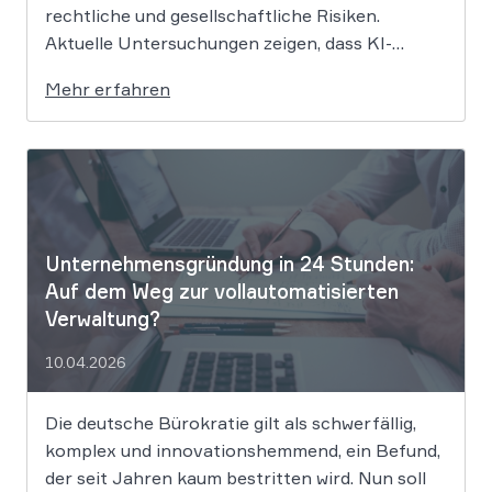
rechtliche und gesellschaftliche Risiken.
Aktuelle Untersuchungen zeigen, dass KI-
Systeme wie ChatGPT bei
Mehr erfahren
Bewerbungsprozessen systematisch rassistisch
aussortieren und Frauen zu geringeren
Gehaltsforderungen raten. Diese digitalen
Vorurteile stellen Unternehmen vor massive
Haftungsrisiken nach dem Allgemeinen
Gleichbehandlungsgesetz. Die fortschreitende
Digitalisierung […]
Unternehmensgründung in 24 Stunden:
Auf dem Weg zur vollautomatisierten
Verwaltung?
10.04.2026
Die deutsche Bürokratie gilt als schwerfällig,
komplex und innovationshemmend, ein Befund,
der seit Jahren kaum bestritten wird. Nun soll