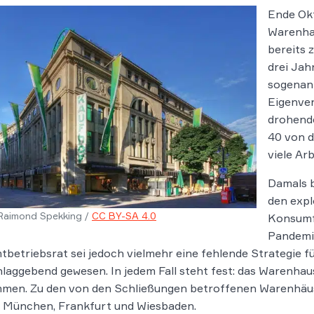
Ende Okt
Warenha
bereits 
drei Jah
sogenan
Eigenver
drohend
40 von d
viele Ar
Damals b
den expl
Raimond Spekking /
CC BY-SA 4.0
Konsumf
Pandemie
betriebsrat sei jedoch vielmehr eine fehlende Strategie fü
laggebend gewesen. In jedem Fall steht fest: das Warenhaus
men. Zu den von den Schließungen betroffenen Warenhäus
, München, Frankfurt und Wiesbaden.