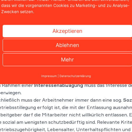
etriebsbedingte Kündigung ist eine Kündigung, die betriebli
dass wir die vorgenannten Cookies zu Marketing- und zu Analyse-
bliche Erfordernisse vor, die der Weiterbeschäftigung ein
Zwecken setzen.
ensteht. Im Falle von Galeria Karstadt Kaufhof haben die
ebsbedingte Kündigung erhalten.
Akzeptieren
betriebsbedingte Kündigungen zulässig sind, müssten vier
Ablehnen
 müsste ein
betriebliches Erfordernis
gegeben sein, das z
beitsleistung führt. Darunter fällt die tatsächliche Schlie
Mehr
ederlassung, sodass bestimmte Arbeitsplätze wegfallen.
ie Kündigungen müssen
dringlich
sein – es darf nicht mögli
Impressum
|
Datenschutzerklärung
anders zu beschäftigen.
m Rahmen einer
Interessenabwägung
muss das Interesse d
erwiegen.
hließlich muss der Arbeitnehmer immer dann eine sog.
Soz
triebsstillegung erfolgt ist, die mit der Entlassung ausnah
beitgeber darf die Mitarbeiter nicht willkürlich entlassen.
e sozial am wenigsten schutzbedürftig sind. Relevante Krit
triebszugehörigkeit, Lebensalter, Unterhaltspflichten un