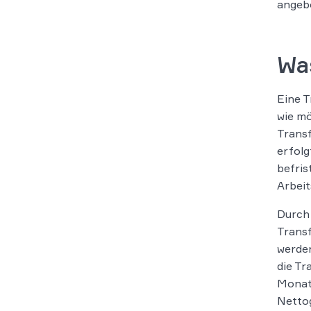
angebo
Was
Eine T
wie mö
Transf
erfolg
befris
Arbeit
Durch 
Transf
werden
die Tr
Monate
Nettog