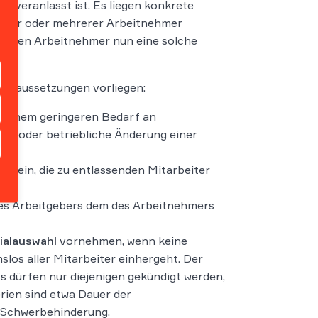
ch veranlasst ist. Es liegen konkrete
zelner oder mehrerer Arbeitnehmer
 ersten Arbeitnehmer nun eine solche
 Voraussetzungen vorliegen:
u einem geringeren Bedarf an
ßung oder betriebliche Änderung einer
ch sein, die zu entlassenden Mitarbeiter
es Arbeitgebers dem des Arbeitnehmers
ialauswahl
vornehmen, wenn keine
mslos aller Mitarbeiter einhergeht. Der
 Es dürfen nur diejenigen gekündigt werden,
erien sind etwa Dauer der
d Schwerbehinderung.