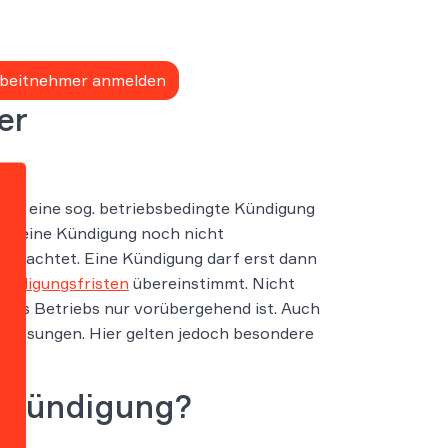
Arbeitnehmer anmelden
er
ellt eine sog. betriebsbedingte Kündigung
darf eine Kündigung noch nicht
t beachtet. Eine Kündigung darf erst dann
ündigungsfristen
übereinstimmt. Nicht
 des Betriebs nur vorübergehend ist. Auch
tlassungen. Hier gelten jedoch besondere
“ Kündigung?