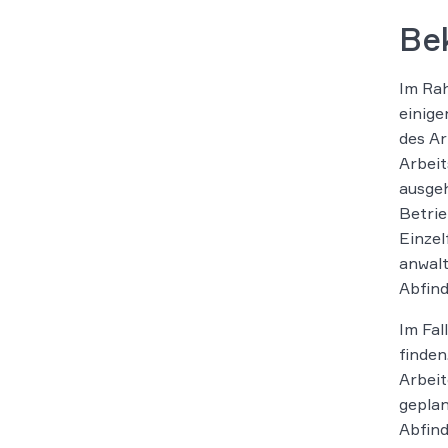
Be
Im Ra
einige
des Ar
Arbeit
ausge
Betri
Einzel
anwalt
Abfind
Im Fal
finden
Arbeit
geplan
Abfind