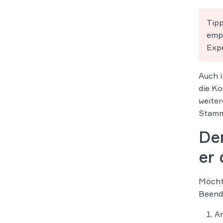
Tipp
empf
Expe
Auch i
die Ko
weiter
Stammh
De
er
Möchte
Beendi
A