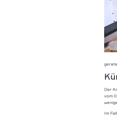
gerate
Kü
Der Ar
vom 02
wenige
Im Fa