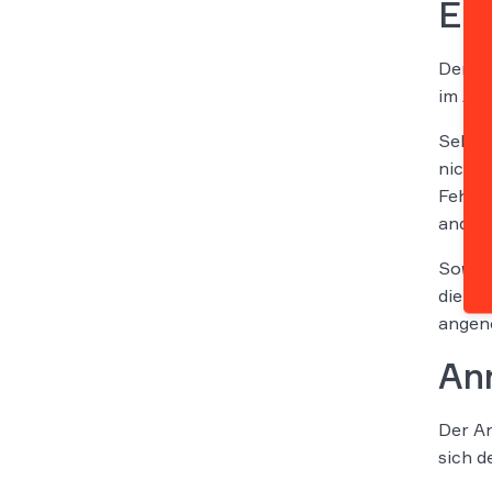
Erf
Der kl
im Ann
Selbst
nicht 
Fehlve
anders
Sowohl
die Be
angen
An
Der Ar
sich 