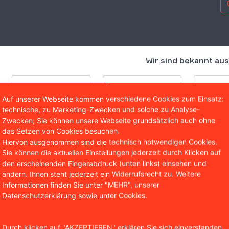
Wir sind bekannt aus
Auf unserer Webseite kommen verschiedene Cookies zum Einsatz:
technische, zu Marketing-Zwecken und solche zu Analyse-
Zwecken; Sie können unsere Webseite grundsätzlich auch ohne
das Setzen von Cookies besuchen.
Hiervon ausgenommen sind die technisch notwendigen Cookies.
Sie können die aktuellen Einstellungen jederzeit durch Klicken auf
den erscheinenden Fingerabdruck (unten links) einsehen und
ändern. Ihnen steht jederzeit ein Widerrufsrecht zu. Weitere
Informationen finden Sie unter "MEHR", unserer
ielt danach für Dezember 2019 nur noch einen Lohn von 76
Datenschutzerklärung sowie unter Cookies.
eue Beschäftigung. Aus diesen Gründen erhob der Arbeitn
meverzugs bis zum Zeitpunkt der neuen Beschäftigung.
Durch klicken auf "AKZEPTIEREN" erklären Sie sich einverstanden,