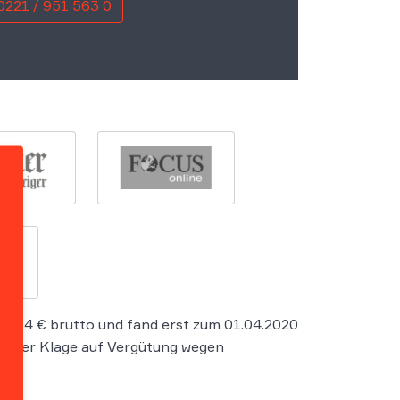
0221 / 951 563 0
5,14 € brutto und fand erst zum 01.04.2020
ehmer Klage auf Vergütung wegen