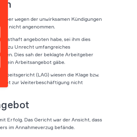
zen
eitgeber wegen der unwirksamen Kündigungen
stung nicht angenommen.
ernsthaft angeboten habe, sei ihm dies
 ihm zu Unrecht umfangreiches
aben. Dies sah der beklagte Arbeitgeber
r kein Arbeitsangebot gäbe.
arbeitsgericht (LAG) wiesen die Klage bzw.
gebot zur Weiterbeschäftigung nicht
ngebot
it Erfolg. Das Gericht war der Ansicht, dass
mers im Annahmeverzug befände.