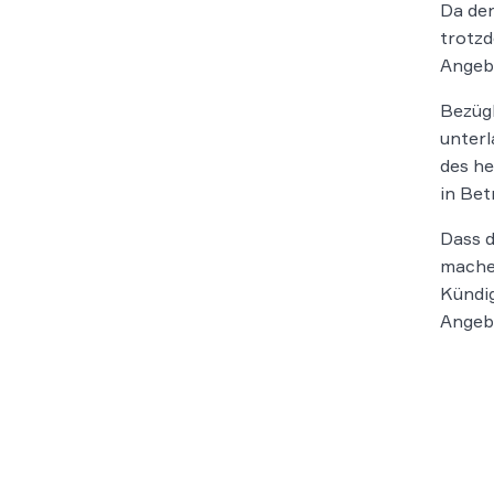
Da der
trotzd
Angeb
Bezügl
unterl
des h
in Bet
Dass 
mache 
Kündig
Angebo