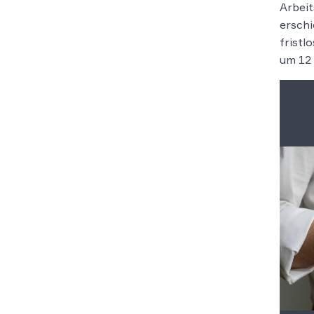
Arbeit
erschi
fristl
um 12 