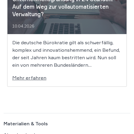
Auf dem Weg zur vollautomatisierten
Verwaltung?
10.04.2026
Die deutsche Bürokratie gilt als schwerfällig,
komplex und innovationshemmend, ein Befund,
der seit Jahren kaum bestritten wird. Nun soll
ein von mehreren Bundesländern
vorangetriebenes Reformprojekt Abhilfe
Mehr erfahren
schaffen. Der Ansatz ist ambitioniert:
Unternehmensgründungen sollen künftig
binnen 24 Stunden möglich sein, getragen von
einer weitgehenden Automatisierung
administrativer Entscheidungen. Damit fügt
sich […]
Materialien & Tools