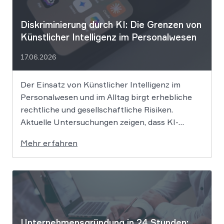
Diskriminierung durch KI: Die Grenzen von
Künstlicher Intelligenz im Personalwesen
17.06.2026
Der Einsatz von Künstlicher Intelligenz im
Personalwesen und im Alltag birgt erhebliche
rechtliche und gesellschaftliche Risiken.
Aktuelle Untersuchungen zeigen, dass KI-
Systeme wie ChatGPT bei
Mehr erfahren
Bewerbungsprozessen systematisch rassistisch
aussortieren und Frauen zu geringeren
Gehaltsforderungen raten. Diese digitalen
Vorurteile stellen Unternehmen vor massive
Haftungsrisiken nach dem Allgemeinen
Gleichbehandlungsgesetz. Die fortschreitende
Digitalisierung […]
Unternehmensgründung in 24 Stunden: