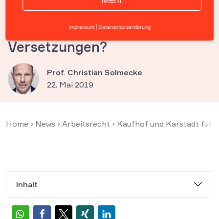
betroffen – was tun bei
(Änderungs-)Kündigungen und
Impressum
|
Datenschutzerklärung
Versetzungen?
Prof. Christian Solmecke
22. Mai 2019
Home
›
News
›
Arbeitsrecht
›
Kaufhof und Karstadt fusio
Inhalt