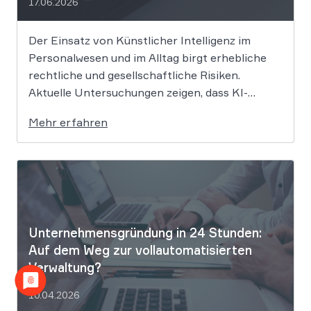
17.06.2026
Der Einsatz von Künstlicher Intelligenz im
Personalwesen und im Alltag birgt erhebliche
rechtliche und gesellschaftliche Risiken.
Aktuelle Untersuchungen zeigen, dass KI-
Systeme wie ChatGPT bei
Mehr erfahren
Bewerbungsprozessen systematisch rassistisch
aussortieren und Frauen zu geringeren
Gehaltsforderungen raten. Diese digitalen
Vorurteile stellen Unternehmen vor massive
Haftungsrisiken nach dem Allgemeinen
Gleichbehandlungsgesetz. Die fortschreitende
Digitalisierung […]
Unternehmensgründung in 24 Stunden:
Auf dem Weg zur vollautomatisierten
Verwaltung?
10.04.2026