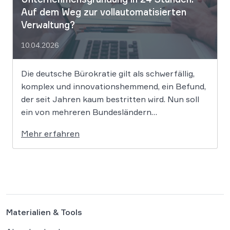
Auf dem Weg zur vollautomatisierten
Verwaltung?
10.04.2026
Die deutsche Bürokratie gilt als schwerfällig,
komplex und innovationshemmend, ein Befund,
der seit Jahren kaum bestritten wird. Nun soll
ein von mehreren Bundesländern
vorangetriebenes Reformprojekt Abhilfe
Mehr erfahren
schaffen. Der Ansatz ist ambitioniert:
Unternehmensgründungen sollen künftig
binnen 24 Stunden möglich sein, getragen von
einer weitgehenden Automatisierung
administrativer Entscheidungen. Damit fügt
sich […]
Materialien & Tools