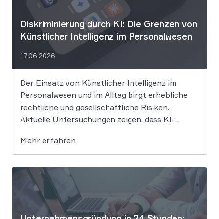
Diskriminierung durch KI: Die Grenzen von
Künstlicher Intelligenz im Personalwesen
17.06.2026
Der Einsatz von Künstlicher Intelligenz im
Personalwesen und im Alltag birgt erhebliche
rechtliche und gesellschaftliche Risiken.
Aktuelle Untersuchungen zeigen, dass KI-
Systeme wie ChatGPT bei
Mehr erfahren
Bewerbungsprozessen systematisch rassistisch
aussortieren und Frauen zu geringeren
Gehaltsforderungen raten. Diese digitalen
Vorurteile stellen Unternehmen vor massive
Haftungsrisiken nach dem Allgemeinen
Gleichbehandlungsgesetz. Die fortschreitende
Digitalisierung […]
Unternehmensgründung in 24 Stunden: