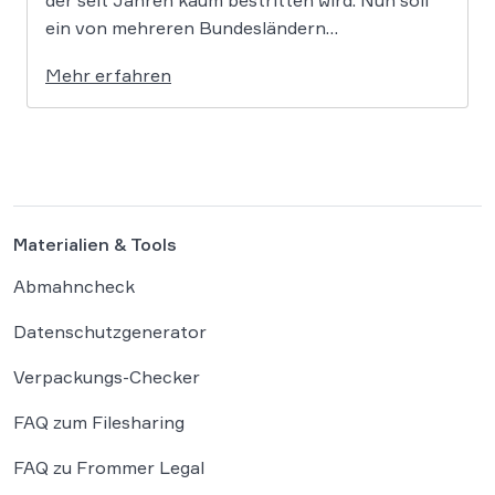
der seit Jahren kaum bestritten wird. Nun soll
ein von mehreren Bundesländern
vorangetriebenes Reformprojekt Abhilfe
Mehr erfahren
schaffen. Der Ansatz ist ambitioniert:
Unternehmensgründungen sollen künftig
binnen 24 Stunden möglich sein, getragen von
einer weitgehenden Automatisierung
administrativer Entscheidungen. Damit fügt
sich […]
Materialien & Tools
Abmahncheck
Datenschutzgenerator
Verpackungs-Checker
FAQ zum Filesharing
FAQ zu Frommer Legal