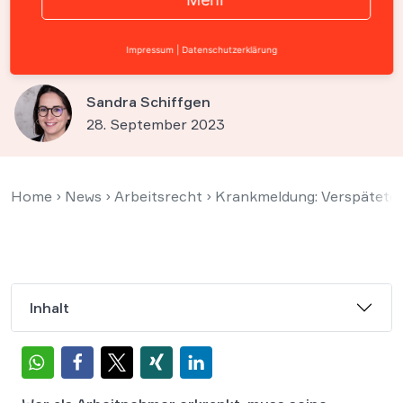
Anspruch auf Krankengeld
nicht immer entfallen
Impressum
|
Datenschutzerklärung
Sandra Schiffgen
28. September 2023
Home
›
News
›
Arbeitsrecht
›
Krankmeldung: Verspätetes 
Inhalt