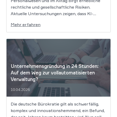
Personalwesen und im Alltag birgt erhebliche
rechtliche und gesellschaftliche Risiken.
Aktuelle Untersuchungen zeigen, dass KI-
Systeme wie ChatGPT bei
Mehr erfahren
Bewerbungsprozessen systematisch rassistisch
aussortieren und Frauen zu geringeren
Gehaltsforderungen raten. Diese digitalen
Vorurteile stellen Unternehmen vor massive
Haftungsrisiken nach dem Allgemeinen
Gleichbehandlungsgesetz. Die fortschreitende
Digitalisierung […]
Unternehmensgründung in 24 Stunden:
Auf dem Weg zur vollautomatisierten
Verwaltung?
10.04.2026
Die deutsche Bürokratie gilt als schwerfällig,
komplex und innovationshemmend, ein Befund,