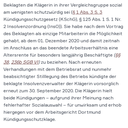
Beklagten die Klägerin in ihrer Vergleichsgruppe sozial
am wenigsten schutzwürdig sei (
§ 1 Abs. 3 S. 3
Kündigungsschutzgesetz (KSchG), § 125 Abs. 1 S. 1 Nr.
2 Insolvenzordnung (InsO)). Sie habe nach dem Vortrag
des Beklagten als einzige Mitarbeiterin die Möglichkeit
gehabt, ab dem 01. Dezember 2020 und damit zeitnah
im Anschluss an das beendete Arbeitsverhältnis eine
Altersrente für besonders langjährig Beschäftigte
(
§§
38
,
236b SGB VI
)
zu beziehen. Nach erneuten
Verhandlungen mit dem Betriebsrat und nunmehr
beabsichtigter Stilllegung des Betriebs kündigte der
beklagte Insolvenzverwalter der Klägerin vorsorglich
erneut zum 30. September 2020. Die Klägerin hielt
beide Kündigungen – aufgrund ihrer Meinung nach
fehlerhafter Sozialauswahl – für unwirksam und erhob
hiergegen vor dem Arbeitsgericht Dortmund
Kündigungsschutzklage.