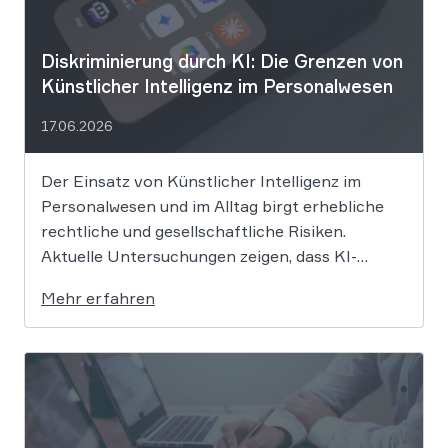
Diskriminierung durch KI: Die Grenzen von
Künstlicher Intelligenz im Personalwesen
17.06.2026
Der Einsatz von Künstlicher Intelligenz im
Personalwesen und im Alltag birgt erhebliche
rechtliche und gesellschaftliche Risiken.
Aktuelle Untersuchungen zeigen, dass KI-
Systeme wie ChatGPT bei
Mehr erfahren
Bewerbungsprozessen systematisch rassistisch
aussortieren und Frauen zu geringeren
Gehaltsforderungen raten. Diese digitalen
Vorurteile stellen Unternehmen vor massive
Haftungsrisiken nach dem Allgemeinen
Gleichbehandlungsgesetz. Die fortschreitende