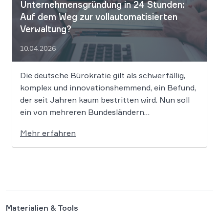
Digitalisierung […]
Unternehmensgründung in 24 Stunden:
Auf dem Weg zur vollautomatisierten
Verwaltung?
10.04.2026
Die deutsche Bürokratie gilt als schwerfällig,
komplex und innovationshemmend, ein Befund,
der seit Jahren kaum bestritten wird. Nun soll
ein von mehreren Bundesländern
vorangetriebenes Reformprojekt Abhilfe
Mehr erfahren
schaffen. Der Ansatz ist ambitioniert:
Unternehmensgründungen sollen künftig
binnen 24 Stunden möglich sein, getragen von
einer weitgehenden Automatisierung
administrativer Entscheidungen. Damit fügt
sich […]
Materialien & Tools