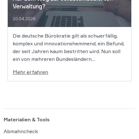
Verwaltung?
10.04.2026
Die deutsche Bürokratie gilt als schwerfällig,
komplex und innovationshemmend, ein Befund,
der seit Jahren kaum bestritten wird. Nun soll
ein von mehreren Bundesländern
vorangetriebenes Reformprojekt Abhilfe
Mehr erfahren
schaffen. Der Ansatz ist ambitioniert:
Unternehmensgründungen sollen künftig
binnen 24 Stunden möglich sein, getragen von
einer weitgehenden Automatisierung
administrativer Entscheidungen. Damit fügt
sich […]
Materialien & Tools
Abmahncheck