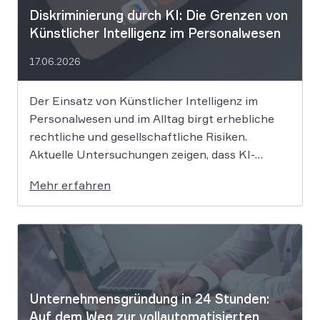
Diskriminierung durch KI: Die Grenzen von
Künstlicher Intelligenz im Personalwesen
17.06.2026
Der Einsatz von Künstlicher Intelligenz im
Personalwesen und im Alltag birgt erhebliche
rechtliche und gesellschaftliche Risiken.
Aktuelle Untersuchungen zeigen, dass KI-
Systeme wie ChatGPT bei
Mehr erfahren
Bewerbungsprozessen systematisch rassistisch
aussortieren und Frauen zu geringeren
Gehaltsforderungen raten. Diese digitalen
Vorurteile stellen Unternehmen vor massive
Haftungsrisiken nach dem Allgemeinen
Gleichbehandlungsgesetz. Die fortschreitende
Digitalisierung […]
Unternehmensgründung in 24 Stunden:
Auf dem Weg zur vollautomatisierten