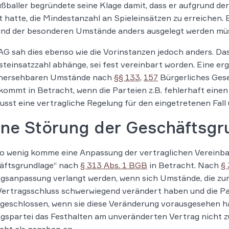
ßballer begründete seine Klage damit, dass er aufgrund der
 hatte, die Mindestanzahl an Spieleinsätzen zu erreichen. 
und der besonderen Umstände anders ausgelegt werden müs
G sah dies ebenso wie die Vorinstanzen jedoch anders. Da
teinsatzzahl abhänge, sei fest vereinbart worden. Eine e
hersehbaren Umstände nach
§§ 133
,
157
Bürgerliches Gese
kommt in Betracht, wenn die Parteien z.B. fehlerhaft eine
sst eine vertragliche Regelung für den eingetretenen Fal
ine Störung der Geschäftsgr
o wenig komme eine Anpassung der vertraglichen Vereinba
äftsgrundlage“ nach
§ 313 Abs. 1 BGB
in Betracht. Nach
§
gsanpassung verlangt werden, wenn sich Umstände, die zur
ertragsschluss schwerwiegend verändert haben und die Pa
 geschlossen, wenn sie diese Veränderung vorausgesehen hä
gspartei das Festhalten am unveränderten Vertrag nicht 