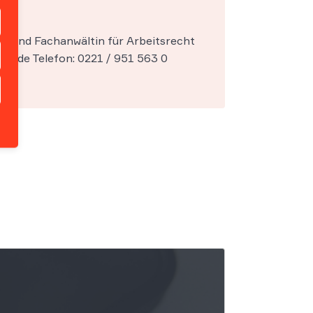
in und Fachanwältin für Arbeitsrecht
aw.de Telefon: 0221 / 951 563 0