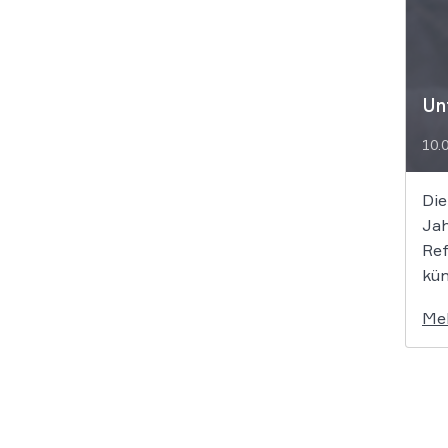
Un
10.
Die
Jah
Ref
kün
adm
Me