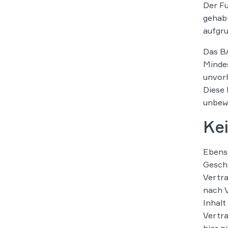
Der Fu
gehabt
aufgr
Das BA
Mindes
unvor
Diese 
unbewu
Ke
Ebens
Gesch
Vertra
nach V
Inhalt
Vertra