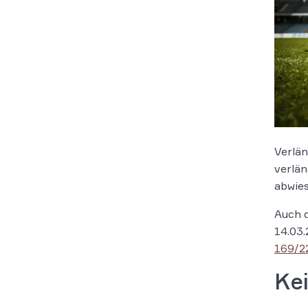
Verlän
verlän
abwies
Auch d
14.03.
169/2
Ke