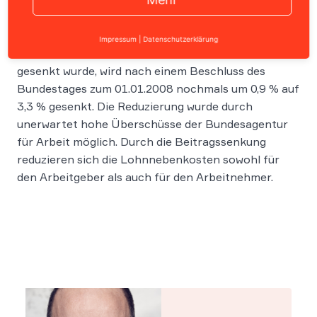
Der Beitragssatz zur Arbeitslosenversicherung, der
Impressum
|
Datenschutzerklärung
bereits zum 01.01.2007 von 6,5 % auf 4,2 % deutlich
gesenkt wurde, wird nach einem Beschluss des
Bundestages zum 01.01.2008 nochmals um 0,9 % auf
3,3 % gesenkt. Die Reduzierung wurde durch
unerwartet hohe Überschüsse der Bundesagentur
für Arbeit möglich. Durch die Beitragssenkung
reduzieren sich die Lohnnebenkosten sowohl für
den Arbeitgeber als auch für den Arbeitnehmer.