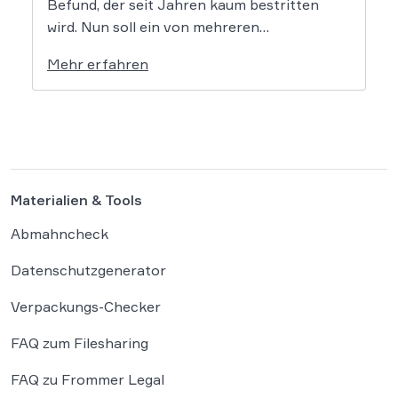
Befund, der seit Jahren kaum bestritten
wird. Nun soll ein von mehreren
Bundesländern vorangetriebenes
Mehr erfahren
Reformprojekt Abhilfe schaffen. Der Ansatz
ist ambitioniert: Unternehmensgründungen
sollen künftig binnen 24 Stunden möglich
sein, getragen von einer weitgehenden
Automatisierung administrativer
Entscheidungen. Damit fügt sich […]
Materialien & Tools
Abmahncheck
Datenschutzgenerator
Verpackungs-Checker
FAQ zum Filesharing
FAQ zu Frommer Legal