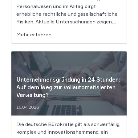
Personalwesen und im Alltag birgt
erhebliche rechtliche und gesellschaftliche
Risiken. Aktuelle Untersuchungen zeigen,
dass KI-Systeme wie ChatGPT bei
Mehr erfahren
Bewerbungsprozessen systematisch
rassistisch aussortieren und Frauen zu
geringeren Gehaltsforderungen raten. Diese
digitalen Vorurteile stellen Unternehmen
vor massive Haftungsrisiken nach dem
Allgemeinen Gleichbehandlungsgesetz. Die
Unternehmensgründung in 24 Stunden:
fortschreitende Digitalisierung […]
Auf dem Weg zur vollautomatisierten
Verwaltung?
10.04.2026
Die deutsche Bürokratie gilt als schwerfällig,
komplex und innovationshemmend, ein