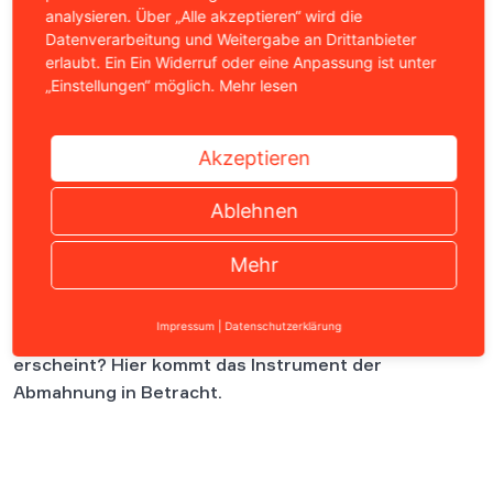
Impressum
|
Datenschutzerklärung
Inhalt
Ein gutes Verhältnis unter Arbeitskollegen, ein
vertrauenswürdiges Umfeld, ein gut
funktionierendes Team – das Idealbild eines
Arbeitsplatzes. Was jedoch, wenn dieses Bild gestört
wird? Beispielsweise, wenn ein Kollege durch
unangemessenes Verhalten auffällt oder gar gegen
Einzelne Mobbing betrieben wird? Dem Arbeitgeber
kommt hier regelmäßig die Pflicht zur Schlichtung zu.
Doch was tun, wenn eine Schlichtung unmöglich
erscheint? Hier kommt das Instrument der
Abmahnung in Betracht.