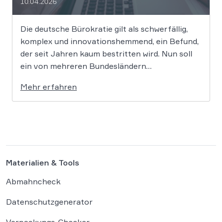
10.04.2026
Die deutsche Bürokratie gilt als schwerfällig,
komplex und innovationshemmend, ein Befund,
der seit Jahren kaum bestritten wird. Nun soll
ein von mehreren Bundesländern
vorangetriebenes Reformprojekt Abhilfe
Mehr erfahren
schaffen. Der Ansatz ist ambitioniert:
Unternehmensgründungen sollen künftig
binnen 24 Stunden möglich sein, getragen von
einer weitgehenden Automatisierung
administrativer Entscheidungen. Damit fügt
sich […]
Materialien & Tools
Abmahncheck
Datenschutzgenerator