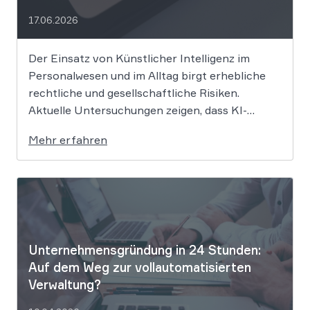
17.06.2026
Der Einsatz von Künstlicher Intelligenz im
Personalwesen und im Alltag birgt erhebliche
rechtliche und gesellschaftliche Risiken.
Aktuelle Untersuchungen zeigen, dass KI-
Systeme wie ChatGPT bei
Mehr erfahren
Bewerbungsprozessen systematisch rassistisch
aussortieren und Frauen zu geringeren
Gehaltsforderungen raten. Diese digitalen
Vorurteile stellen Unternehmen vor massive
Haftungsrisiken nach dem Allgemeinen
Gleichbehandlungsgesetz. Die fortschreitende
Digitalisierung […]
Unternehmensgründung in 24 Stunden:
Auf dem Weg zur vollautomatisierten
Verwaltung?