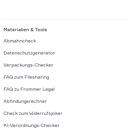
binnen 24 Stunden möglich sein, getragen von
einer weitgehenden Automatisierung
administrativer Entscheidungen. Damit fügt
sich […]
Materialien & Tools
Abmahncheck
Datenschutzgenerator
Verpackungs-Checker
FAQ zum Filesharing
FAQ zu Frommer Legal
Abfindungsrechner
Check zum Widerrufsjoker
KI-Verordnungs-Checker