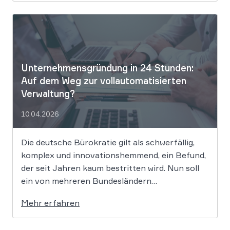
aussortieren und Frauen zu geringeren
Gehaltsforderungen raten. Diese digitalen
Vorurteile stellen Unternehmen vor massive
Haftungsrisiken nach dem Allgemeinen
Gleichbehandlungsgesetz. Die fortschreitende
Digitalisierung […]
Unternehmensgründung in 24 Stunden:
Auf dem Weg zur vollautomatisierten
Verwaltung?
10.04.2026
Die deutsche Bürokratie gilt als schwerfällig,
komplex und innovationshemmend, ein Befund,
der seit Jahren kaum bestritten wird. Nun soll
ein von mehreren Bundesländern
vorangetriebenes Reformprojekt Abhilfe
Mehr erfahren
schaffen. Der Ansatz ist ambitioniert:
Unternehmensgründungen sollen künftig