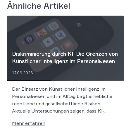
Ähnliche Artikel
Diskriminierung durch KI: Die Grenzen von
Künstlicher Intelligenz im Personalwesen
17.06.2026
Der Einsatz von Künstlicher Intelligenz im
Personalwesen und im Alltag birgt erhebliche
rechtliche und gesellschaftliche Risiken.
Aktuelle Untersuchungen zeigen, dass KI-
Systeme wie ChatGPT bei
Mehr erfahren
Bewerbungsprozessen systematisch rassistisch