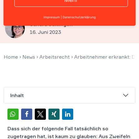
heimlich zuhause filmen?
Impressum
|
Datenschutzerklärung
Sandra Schiffgen
16. Juni 2023
Home
›
News
›
Arbeitsrecht
›
Arbeitnehmer erkrankt: Da
Inhalt
Dass sich der folgende Fall tatsächlich so
zugetragen hat, ist kaum zu glauben: Aus Zweifeln