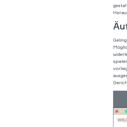
gestal
Heraus
Äu
Geling
Möglic
widerl
spiele
vorlie
ausges
Gerich