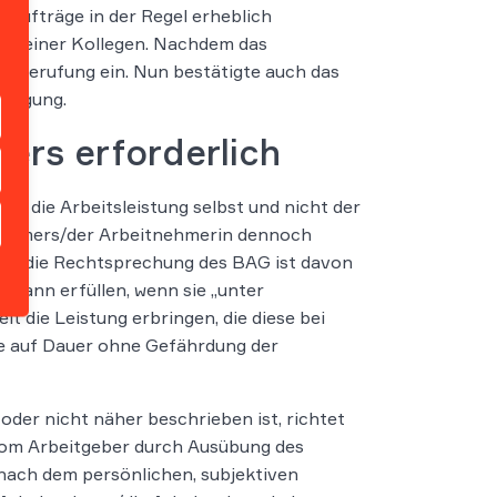
 Aufträge in der Regel erheblich
ge seiner Kollegen. Nachdem das
er Berufung ein. Nun bestätigte auch das
ndigung.
ers erforderlich
r die Arbeitsleistung selbst und nicht der
itnehmers/der Arbeitnehmerin dennoch
urch die Rechtsprechung des BAG ist davon
n dann erfüllen, wenn sie „unter
 die Leistung erbringen, die diese bei
e auf Dauer ohne Gefährdung der
oder nicht näher beschrieben ist, richtet
vom Arbeitgeber durch Ausübung des
nach dem persönlichen, subjektiven