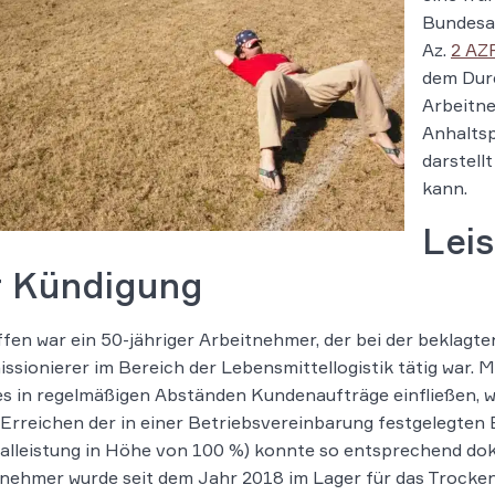
Bundesar
Az.
2 AZ
dem Durc
Arbeitne
Anhaltsp
darstell
kann.
Leis
r Kündigung
fen war ein 50-jähriger Arbeitnehmer, der bei der beklagte
sionierer im Bereich der Lebensmittellogistik tätig war. M
s in regelmäßigen Abständen Kundenaufträge einfließen, 
Erreichen der in einer Betriebsvereinbarung festgelegten 
lleistung in Höhe von 100 %) konnte so entsprechend do
nehmer wurde seit dem Jahr 2018 im Lager für das Trocke