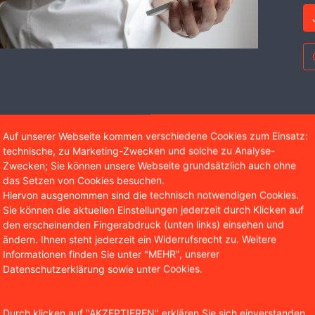
Wir sind bekannt aus
Auf unserer Webseite kommen verschiedene Cookies zum Einsatz:
technische, zu Marketing-Zwecken und solche zu Analyse-
Zwecken; Sie können unsere Webseite grundsätzlich auch ohne
das Setzen von Cookies besuchen.
Hiervon ausgenommen sind die technisch notwendigen Cookies.
Sie können die aktuellen Einstellungen jederzeit durch Klicken auf
den erscheinenden Fingerabdruck (unten links) einsehen und
ändern. Ihnen steht jederzeit ein Widerrufsrecht zu. Weitere
Informationen finden Sie unter "MEHR", unserer
Datenschutzerklärung sowie unter Cookies.
age vor dem Arbeitsgericht Köln begehrte der Arbeitneh
Durch klicken auf "AKZEPTIEREN" erklären Sie sich einverstanden,