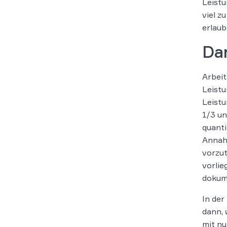
Leist
viel z
erlaub
Dar
Arbeit
Leistu
Leistu
1/3 un
quanti
Annahm
vorzut
vorlie
dokum
In der
dann, 
mit nu