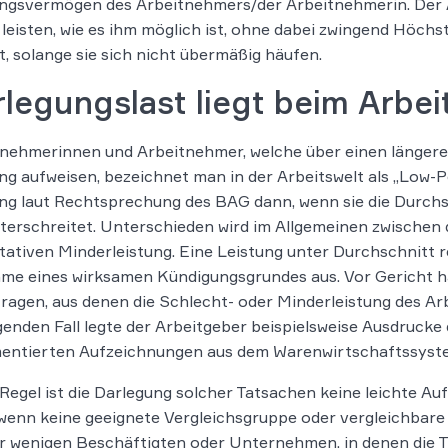
ungsvermögen des Arbeitnehmers/der Arbeitnehmerin. Der 
u leisten, wie es ihm möglich ist, ohne dabei zwingend Höch
t, solange sie sich nicht übermäßig häufen.
legungslast liegt beim Arbe
nehmerinnen und Arbeitnehmer, welche über einen längere
ng aufweisen, bezeichnet man in der Arbeitswelt als „Low-P
ng laut Rechtsprechung des BAG dann, wenn sie die Durchsc
terschreitet. Unterschieden wird im Allgemeinen zwischen d
tativen Minderleistung. Eine Leistung unter Durchschnitt re
e eines wirksamen Kündigungsgrundes aus. Vor Gericht ha
ragen, aus denen die Schlecht- oder Minderleistung des Arb
genden Fall legte der Arbeitgeber beispielsweise Ausdrucke
entierten Aufzeichnungen aus dem Warenwirtschaftssyste
 Regel ist die Darlegung solcher Tatsachen keine leichte Au
wenn keine geeignete Vergleichsgruppe oder vergleichbare
r wenigen Beschäftigten oder Unternehmen, in denen die Tä