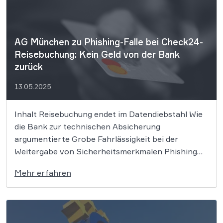
AG München zu Phishing-Falle bei Check24-
Reisebuchung: Kein Geld von der Bank
zurück
13.05.2025
Inhalt Reisebuchung endet im Datendiebstahl Wie
die Bank zur technischen Absicherung
argumentierte Grobe Fahrlässigkeit bei der
Weitergabe von Sicherheitsmerkmalen Phishing
über Buchungsplattformen nimmt zu WBS.LEGAL
Mehr erfahren
– Ihr Partner in Rechtsfragen Eine Frau verliert
fast 2.000 Euro durch Phishing bei einer
Reisebuchung. Die Bank verweigert die
Rückzahlung, weil die Kundin […]