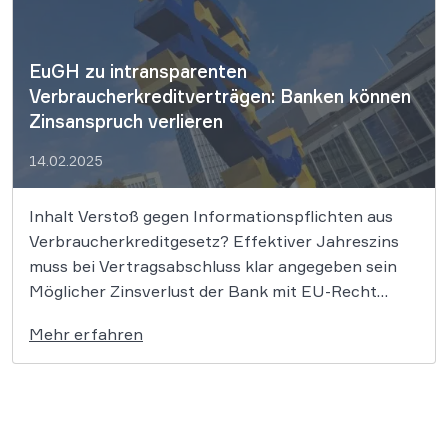
EuGH zu intransparenten
Verbraucherkreditverträgen: Banken können
Zinsanspruch verlieren
14.02.2025
Inhalt Verstoß gegen Informationspflichten aus
Verbraucherkreditgesetz? Effektiver Jahreszins
muss bei Vertragsabschluss klar angegeben sein
Möglicher Zinsverlust der Bank mit EU-Recht
vereinbar Wenn Banken Verbrauchern Kredite
Mehr erfahren
gewähren, müssen sie jegliche Änderungen klar und
transparent darstellen und ihrer
Informationspflicht nachkommen. Tun sie dies
nicht, so kann die Bank ihren Zinsanspruch
verlieren. […]