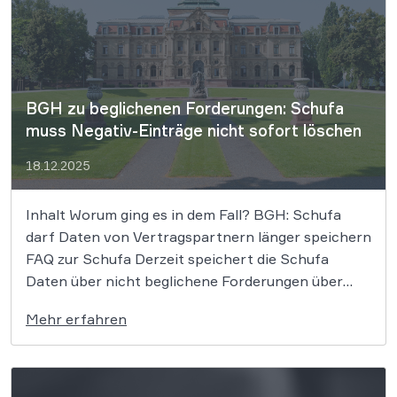
BGH zu beglichenen Forderungen: Schufa
muss Negativ-Einträge nicht sofort löschen
18.12.2025
Inhalt Worum ging es in dem Fall? BGH: Schufa
darf Daten von Vertragspartnern länger speichern
FAQ zur Schufa Derzeit speichert die Schufa
Daten über nicht beglichene Forderungen über
drei Jahre, nachdem diese beglichen wurden.
Mehr erfahren
564.000 Betroffene hatten nun gehofft, dass der
BGH dieser Praxis ein Ende bereiten könnte und
[…]