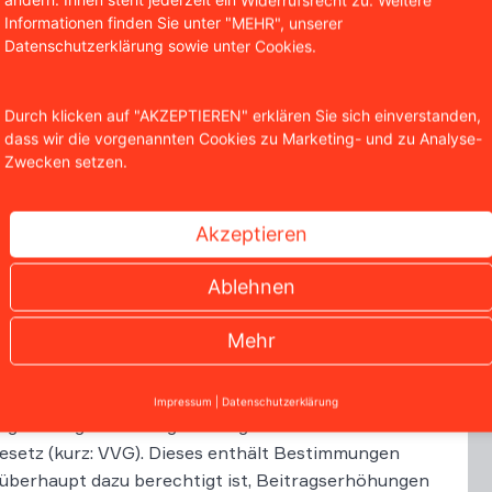
Informationen finden Sie unter "MEHR", unserer
Datenschutzerklärung sowie unter Cookies.
Durch klicken auf "AKZEPTIEREN" erklären Sie sich einverstanden,
dass wir die vorgenannten Cookies zu Marketing- und zu Analyse-
Zwecken setzen.
ieder Schreiben von privaten Krankenversicherungen ve
en – das sind in dem Fall Beitragserhöhungen. Aber Achtu
en Online-Check, ob Ihre private Krankenversicherung die 
Akzeptieren
Ablehnen
ersicherung zur Rückerstattu
Mehr
Impressum
|
Datenschutzerklärung
enge Auflagen und Regularien gebunden. Unter
setz (kurz: VVG). Dieses enthält Bestimmungen
berhaupt dazu berechtigt ist, Beitragserhöhungen