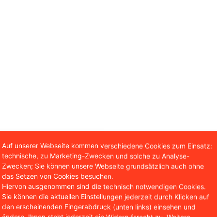
Auf unserer Webseite kommen verschiedene Cookies zum Einsatz:
technische, zu Marketing-Zwecken und solche zu Analyse-
Zwecken; Sie können unsere Webseite grundsätzlich auch ohne
das Setzen von Cookies besuchen.
Hiervon ausgenommen sind die technisch notwendigen Cookies.
Sie können die aktuellen Einstellungen jederzeit durch Klicken auf
den erscheinenden Fingerabdruck (unten links) einsehen und
ändern. Ihnen steht jederzeit ein Widerrufsrecht zu. Weitere