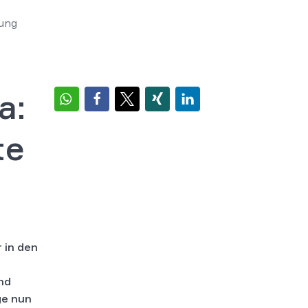
hung
a:
te
 in den
nd
ge nun