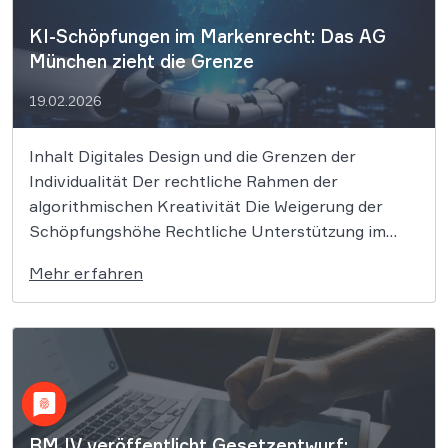
KI-Schöpfungen im Markenrecht: Das AG
München zieht die Grenze
19.02.2026
Inhalt Digitales Design und die Grenzen der
Individualität Der rechtliche Rahmen der
algorithmischen Kreativität Die Weigerung der
Schöpfungshöhe Rechtliche Unterstützung im
digitalen Wettbewerb Die Erstellung von Logos
Mehr erfahren
mittels Künstlicher Intelligenz verspricht Effizienz,
birgt jedoch erhebliche urheberrechtliche Risiken.
Das AG München musste nun klären, ob KI-
generierte Grafiken den notwendigen
Schöpfungsgrad […]
BMJV veröffentlicht Gesetzentwurf: