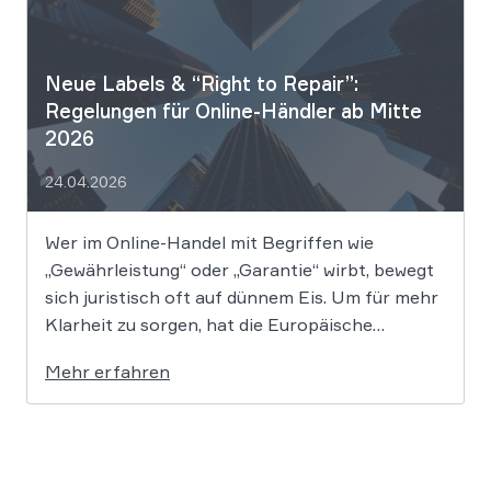
Neue Labels & “Right to Repair”:
Regelungen für Online-Händler ab Mitte
2026
24.04.2026
Wer im Online-Handel mit Begriffen wie
„Gewährleistung“ oder „Garantie“ wirbt, bewegt
sich juristisch oft auf dünnem Eis. Um für mehr
Klarheit zu sorgen, hat die Europäische
Kommission neue grafische Symbole
Mehr erfahren
eingeführt. Wir erklären Ihnen, wie Sie diese
Labels einsetzen, ohne teure Abmahnungen zu
riskieren. Die Unterscheidung zwischen der
gesetzlichen […]