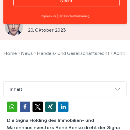
fahrrad.de) droht Insolvenz
Impressum
|
Datenschutzerklärung
Prof. Christian Solmecke
20. Oktober 2023
Home
›
News
›
Handels- und Gesellschaftsrecht
›
Achtung
Inhalt
Die Signa Holding des Immobilien- und
Warenhausinvestors René Benko dreht der Signa