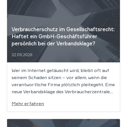
Verbraucherschutz im Gesellschaftsrecht:
Haftet ein GmbH-Geschäftsführer
persönlich bei der Verbandsklage?
22.05.2026
Wer im Internet getäuscht wird, bleibt oft auf
seinem Schaden sitzen – vor allem, wenn die
verantwortliche Firma plötzlich pleitegeht. Eine
neue Verbandsklage des Verbraucherzentrale
Bundesverbands vor dem Bundesgerichtshof
Mehr erfahren
könnte nun den Weg ebnen, um in solchen
Fällen die Drahtzieher im Hintergrund direkt zur
Kasse zu bitten. Es geht […]