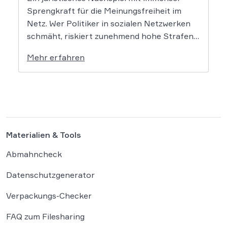
Sprengkraft für die Meinungsfreiheit im
Netz. Wer Politiker in sozialen Netzwerken
schmäht, riskiert zunehmend hohe Strafen.
Das Amtsgericht Öhringen hat nun gegen
Mehr erfahren
einen Facebook-Nutzer eine empfindliche
Geldstrafe verhängt, weil dieser den
Bundeskanzler als „Lügenfritz“ bezeichnete.
Der Fall wirft grundlegende Fragen über die
Grenzen der […]
Materialien & Tools
Abmahncheck
Datenschutzgenerator
Verpackungs-Checker
FAQ zum Filesharing