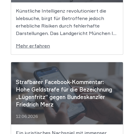
Künstliche Intelligenz revolutioniert die
Websuche, birgt für Betroffene jedoch
erhebliche Risiken durch fehlerhafte
Darstellungen. Das Landgericht München I
setzt dem Tech-Giganten Google nun klare
Mehr erfahren
rechtliche Grenzen. Werden durch die
automatisierten KI-Zusammenfassungen
falsche Tatsachen verbreitet, greift die
unmittelbare Haftung des
Suchmaschinenbetreibers. Das Landgericht
Strafbarer Facebook-Kommentar:
München I (LG München I) hat in […]
Hohe Geldstrafe für die Bezeichnung
„Lügenfritz“ gegen Bundeskanzler
Friedrich Merz
12.06.2026
Ein juristisches Nachspiel mit immenser