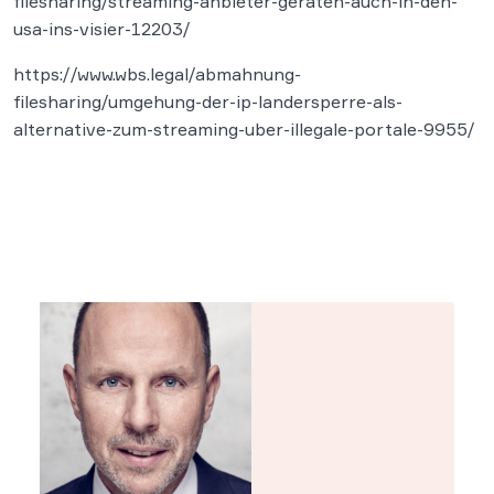
filesharing/streaming-anbieter-geraten-auch-in-den-
usa-ins-visier-12203/
https://www.wbs.legal/abmahnung-
filesharing/umgehung-der-ip-landersperre-als-
alternative-zum-streaming-uber-illegale-portale-9955/