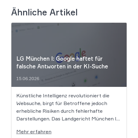
Ähnliche Artikel
LG München I: Google haftet für
falsche Antworten in der KI-Suche
15.06.2026
Künstliche Intelligenz revolutioniert die
Websuche, birgt für Betroffene jedoch
erhebliche Risiken durch fehlerhafte
Darstellungen. Das Landgericht München I
setzt dem Tech-Giganten Google nun klare
Mehr erfahren
rechtliche Grenzen. Werden durch die