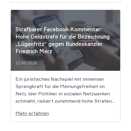
automatisierten KI-Zusammenfassungen
falsche Tatsachen verbreitet, greift die
unmittelbare Haftung des
Suchmaschinenbetreibers. Das Landgericht
Strafbarer Facebook-Kommentar:
München I (LG München I) hat in […]
Hohe Geldstrafe für die Bezeichnung
„Lügenfritz“ gegen Bundeskanzler
Friedrich Merz
12.06.2026
Ein juristisches Nachspiel mit immenser
Sprengkraft für die Meinungsfreiheit im
Netz. Wer Politiker in sozialen Netzwerken
schmäht, riskiert zunehmend hohe Strafen.
Das Amtsgericht Öhringen hat nun gegen
Mehr erfahren
einen Facebook-Nutzer eine empfindliche
Geldstrafe verhängt, weil dieser den
Bundeskanzler als „Lügenfritz“ bezeichnete.