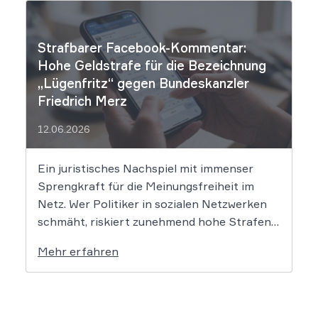
falsche Tatsachen verbreitet, greift die
unmittelbare Haftung des
Suchmaschinenbetreibers. Das Landgericht
Strafbarer Facebook-Kommentar:
München I (LG München I) hat in […]
Hohe Geldstrafe für die Bezeichnung
„Lügenfritz“ gegen Bundeskanzler
Friedrich Merz
12.06.2026
Ein juristisches Nachspiel mit immenser
Sprengkraft für die Meinungsfreiheit im
Netz. Wer Politiker in sozialen Netzwerken
schmäht, riskiert zunehmend hohe Strafen.
Das Amtsgericht Öhringen hat nun gegen
Mehr erfahren
einen Facebook-Nutzer eine empfindliche
Geldstrafe verhängt, weil dieser den
Bundeskanzler als „Lügenfritz“ bezeichnete.
Der Fall wirft grundlegende Fragen über die