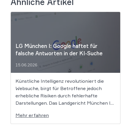
Ähnliche Artikel
LG München I: Google haftet für
falsche Antworten in der KI-Suche
15.06.2026
Künstliche Intelligenz revolutioniert die
Websuche, birgt für Betroffene jedoch
erhebliche Risiken durch fehlerhafte
Darstellungen. Das Landgericht München I
setzt dem Tech-Giganten Google nun klare
Mehr erfahren
rechtliche Grenzen. Werden durch die
automatisierten KI-Zusammenfassungen