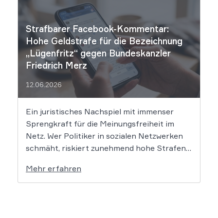
unmittelbare Haftung des
Suchmaschinenbetreibers. Das Landgericht
Strafbarer Facebook-Kommentar:
München I (LG München I) hat in […]
Hohe Geldstrafe für die Bezeichnung
„Lügenfritz“ gegen Bundeskanzler
Friedrich Merz
12.06.2026
Ein juristisches Nachspiel mit immenser
Sprengkraft für die Meinungsfreiheit im
Netz. Wer Politiker in sozialen Netzwerken
schmäht, riskiert zunehmend hohe Strafen.
Das Amtsgericht Öhringen hat nun gegen
Mehr erfahren
einen Facebook-Nutzer eine empfindliche
Geldstrafe verhängt, weil dieser den
Bundeskanzler als „Lügenfritz“ bezeichnete.
Der Fall wirft grundlegende Fragen über die