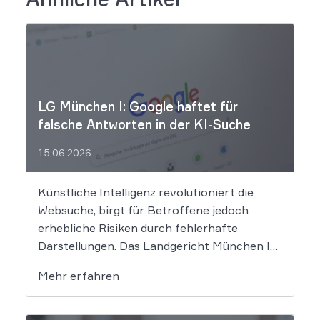
LG München I: Google haftet für
falsche Antworten in der KI-Suche
15.06.2026
Künstliche Intelligenz revolutioniert die
Websuche, birgt für Betroffene jedoch
erhebliche Risiken durch fehlerhafte
Darstellungen. Das Landgericht München I
setzt dem Tech-Giganten Google nun klare
Mehr erfahren
rechtliche Grenzen. Werden durch die
automatisierten KI-Zusammenfassungen
falsche Tatsachen verbreitet, greift die