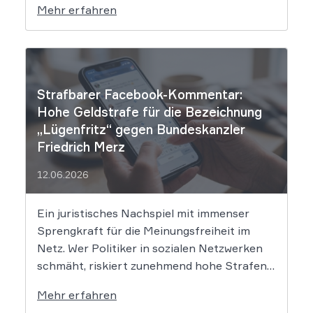
Mehr erfahren
rechtliche Grenzen. Werden durch die
automatisierten KI-Zusammenfassungen
falsche Tatsachen verbreitet, greift die
unmittelbare Haftung des
Suchmaschinenbetreibers. Das Landgericht
Strafbarer Facebook-Kommentar:
München I (LG München I) hat in […]
Hohe Geldstrafe für die Bezeichnung
„Lügenfritz“ gegen Bundeskanzler
Friedrich Merz
12.06.2026
Ein juristisches Nachspiel mit immenser
Sprengkraft für die Meinungsfreiheit im
Netz. Wer Politiker in sozialen Netzwerken
schmäht, riskiert zunehmend hohe Strafen.
Das Amtsgericht Öhringen hat nun gegen
Mehr erfahren
einen Facebook-Nutzer eine empfindliche