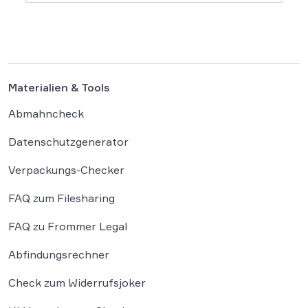
Geldstrafe verhängt, weil dieser den
Bundeskanzler als „Lügenfritz“ bezeichnete.
Der Fall wirft grundlegende Fragen über die
Grenzen der […]
Materialien & Tools
Abmahncheck
Datenschutzgenerator
Verpackungs-Checker
FAQ zum Filesharing
FAQ zu Frommer Legal
Abfindungsrechner
Check zum Widerrufsjoker