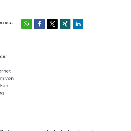
erneut
nder
ernet
um von
rken
ng