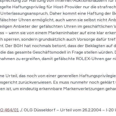
tsprechung zur Haftung von Internet-Auktionshäusern für
gelte Haftungsprivileg für Host-Provider nur die strafrech
Unterlassungsanspruch. Daher kommt eine Haftung der Bekla
älschter Uhren ermöglicht, auch wenn sie selbst nicht Anbi
eiligen Anbieter der gefälschten Uhren im geschäftlichen 
uss – wenn sie von einem Markeninhaber auf eine klar erke
h sperren, sondern grundsätzlich auch Vorsorge dafür treff
 Der BGH hat nochmals betont, dass der Beklagten auf d
die das gesamte Geschäftsmodell in Frage stellen würden. Di
ahmen zu ergreifen, damit gefälschte ROLEX-Uhren gar ni
e Urteil, das noch von einer generellen Haftungsprivilegi
gericht zurückverwiesen. Es muss nunmehr noch geklärt wer
en ist, um eindeutig erkennbare Markenverletzungen gehan
 O 464/01
./. OLG Düsseldorf – Urteil vom 26.2.2004 – I-20