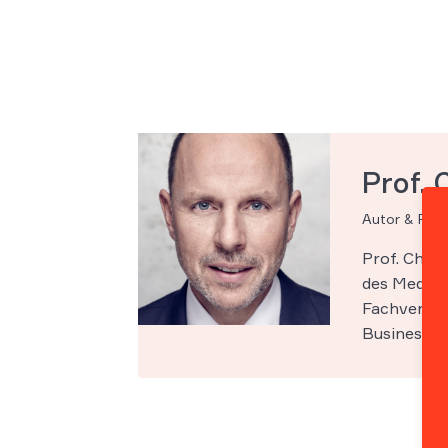
Prof. 
Autor & Par
Prof. Chri
des Medien-
Fachveröff
Business Sc