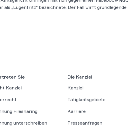
 Amtsgericht Öhringen hat nun gegen einen Facebook-Nutz
r als „Lügenfritz“ bezeichnete. Der Fall wirft grundlegende
rtreten Sie
Die Kanzlei
ht Kanzlei
Kanzlei
errecht
Tätigkeitsgebiete
nung Filesharing
Karriere
nung unterschreiben
Presseanfragen