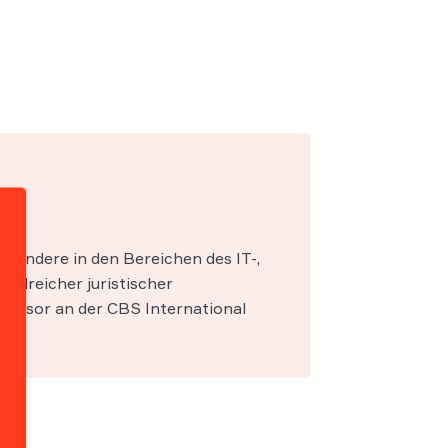
esondere in den Bereichen des IT-,
zahlreicher juristischer
fessor an der CBS International