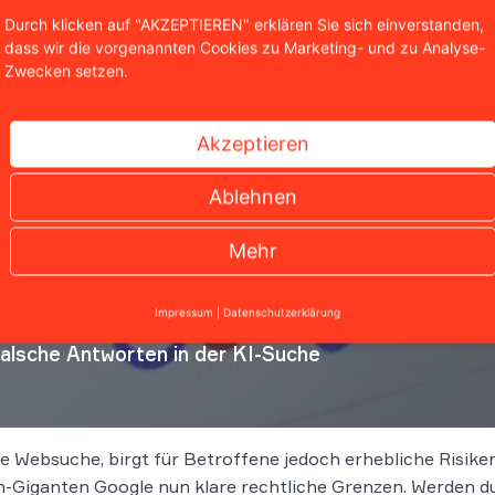
Durch klicken auf "AKZEPTIEREN" erklären Sie sich einverstanden,
dass wir die vorgenannten Cookies zu Marketing- und zu Analyse-
Zwecken setzen.
Akzeptieren
Ablehnen
Mehr
Impressum
|
Datenschutzerklärung
falsche Antworten in der KI-Suche
die Websuche, birgt für Betroffene jedoch erhebliche Risik
-Giganten Google nun klare rechtliche Grenzen. Werden du