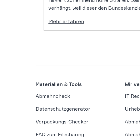
riskiert zunehmend hohe Strafen. Das
verhängt, weil dieser den Bundeskanzle
Mehr erfahren
Materialien & Tools
Wir ve
Abmahncheck
IT Rec
Datenschutzgenerator
Urheb
Verpackungs-Checker
Abmah
FAQ zum Filesharing
Abmah