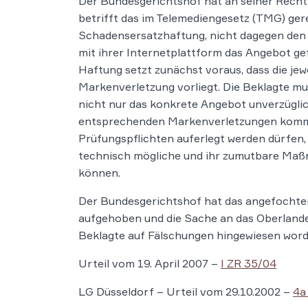
Der Bundesgerichtshof hat an seiner Rech
betrifft das im Telemediengesetz (TMG) gere
Schadensersatzhaftung, nicht dagegen den 
mit ihrer Internetplattform das Angebot gef
Haftung setzt zunächst voraus, dass die jew
Markenverletzung vorliegt. Die Beklagte m
nicht nur das konkrete Angebot unverzüglic
entsprechenden Markenverletzungen kommt.
Prüfungspflichten auferlegt werden dürfen, 
technisch mögliche und ihr zumutbare Maßn
können.
Der Bundesgerichtshof hat das angefochten
aufgehoben und die Sache an das Oberlandes
Beklagte auf Fälschungen hingewiesen word
Urteil vom 19. April 2007 –
I ZR 35/04
LG Düsseldorf – Urteil vom 29.10.2002 –
4a