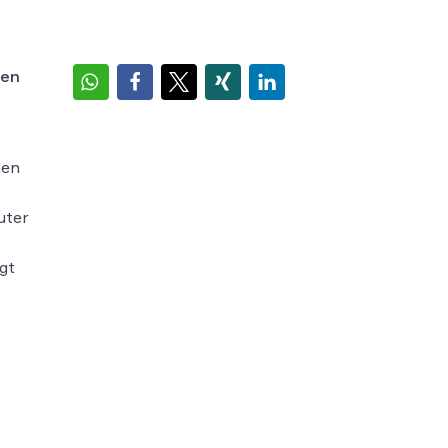
nen
hen
uter
gt