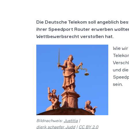
Die Deutsche Telekom soll angeblich be
ihrer Speedport Router erwerben wollte
Wettbewerbsrecht verstoßen hat.
Wie wi
Telekom
Verschl
und die
Speedpo
sein.
Bildnachweis:
Justitia
|
dierk schaefer Judd
|
CC BY 2.0