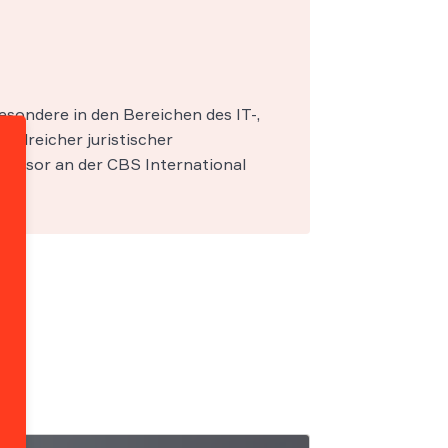
esondere in den Bereichen des IT-,
zahlreicher juristischer
fessor an der CBS International