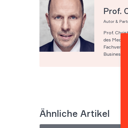
Prof. 
Autor & Par
Prof. Chri
des Medien-
Fachveröff
Business Sc
Ähnliche Artikel